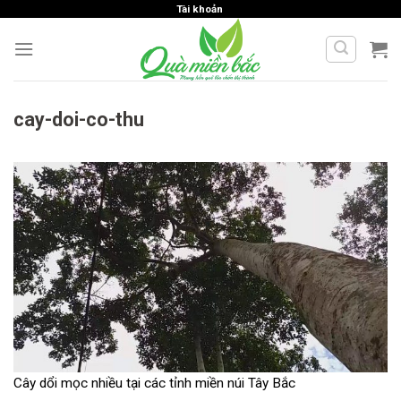
Skip
Tài khoản
to
content
cay-doi-co-thu
Cây dổi mọc nhiều tại các tỉnh miền núi Tây Bắc