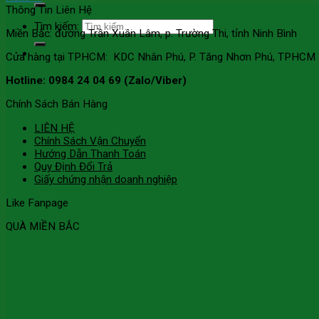
Thông Tin Liên Hệ
Tìm kiếm:
Miền Bắc: đường Trần Xuân Lâm, p. Trường Thi, tỉnh Ninh Bình
Cửa hàng tại TPHCM: KDC Nhân Phú, P. Tăng Nhơn Phú, TPHCM
Hotline: 0984 24 04 69 (Zalo/Viber)
Chính Sách Bán Hàng
LIÊN HỆ
Chính Sách Vận Chuyển
Hướng Dẫn Thanh Toán
Quy Định Đổi Trả
Giấy chứng nhận doanh nghiệp
Like Fanpage
QUÀ MIỀN BẮC