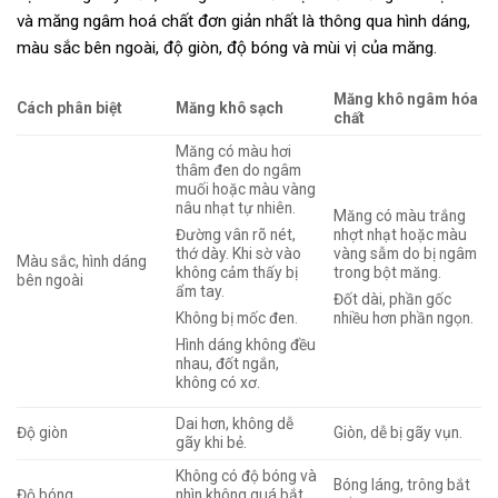
và măng ngâm hoá chất đơn giản nhất là thông qua hình dáng,
màu sắc bên ngoài, độ giòn, độ bóng và mùi vị của măng.
Măng khô ngâm hóa
Cách phân biệt
Măng khô sạch
chất
Măng có màu hơi
thâm đen do ngâm
muối hoặc màu vàng
nâu nhạt tự nhiên.
Măng có màu trắng
Đường vân rõ nét,
nhợt nhạt hoặc màu
thớ dày. Khi sờ vào
vàng sẫm do bị ngâm
Màu sắc, hình dáng
không cảm thấy bị
trong bột măng.
bên ngoài
ẩm tay.
Đốt dài, phần gốc
Không bị mốc đen.
nhiều hơn phần ngọn.
Hình dáng không đều
nhau, đốt ngắn,
không có xơ.
Dai hơn, không dễ
Độ giòn
Giòn, dễ bị gãy vụn.
gãy khi bẻ.
Không có độ bóng và
Bóng láng, trông bắt
Độ bóng
nhìn không quá bắt