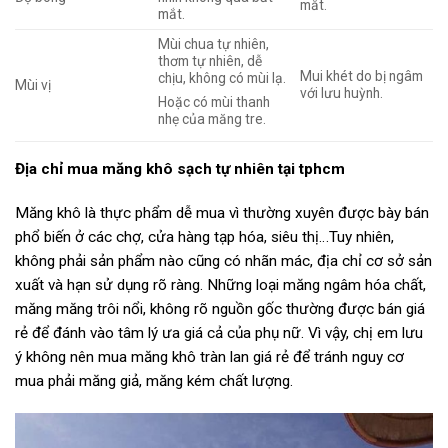
mắt.
mắt.
Mùi chua tự nhiên,
thơm tự nhiên, dễ
Mui khét do bị ngâm
chịu, không có mùi lạ.
Mùi vị
với lưu huỳnh.
Hoặc có mùi thanh
nhẹ của măng tre.
Địa chỉ mua măng khô sạch tự nhiên tại tphcm
Măng khô là thực phẩm dễ mua vì thường xuyên được bày bán
phổ biến ở các chợ, cửa hàng tạp hóa, siêu thị…Tuy nhiên,
không phải sản phẩm nào cũng có nhãn mác, địa chỉ cơ sở sản
xuất và hạn sử dụng rõ ràng. Những loại măng ngâm hóa chất,
măng măng trôi nổi, không rõ nguồn gốc thường được bán giá
rẻ để đánh vào tâm lý ưa giá cả của phụ nữ. Vì vậy, chị em lưu
ý không nên mua măng khô tràn lan giá rẻ để tránh nguy cơ
mua phải măng giả, măng kém chất lượng.