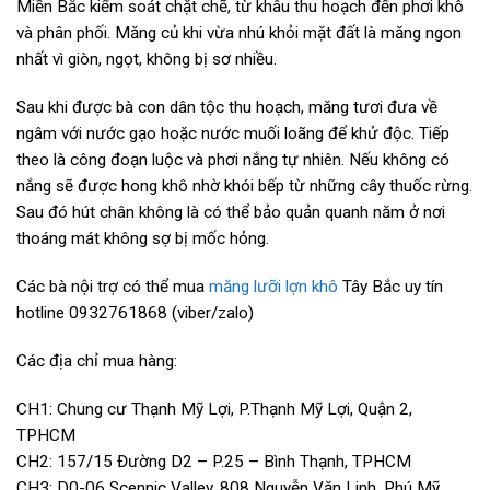
Miền Bắc kiểm soát chặt chẽ, từ khâu thu hoạch đến phơi khô
và phân phối. Măng củ khi vừa nhú khỏi mặt đất là măng ngon
nhất vì giòn, ngọt, không bị sơ nhiều.
Sau khi được bà con dân tộc thu hoạch, măng tươi đưa về
ngâm với nước gạo hoặc nước muối loãng để khử độc. Tiếp
theo là công đoạn luộc và phơi nắng tự nhiên. Nếu không có
nắng sẽ được hong khô nhờ khói bếp từ những cây thuốc rừng.
Sau đó hút chân không là có thể bảo quản quanh năm ở nơi
thoáng mát không sợ bị mốc hỏng.
Các bà nội trợ có thể mua
măng lưỡi lợn khô
Tây Bắc uy tín
hotline 0932761868 (viber/zalo)
Các địa chỉ mua hàng:
CH1: Chung cư Thạnh Mỹ Lợi, P.Thạnh Mỹ Lợi, Quận 2,
TPHCM
CH2: 157/15 Đường D2 – P.25 – Bình Thạnh, TPHCM
CH3: D0-06 Scennic Valley, 808 Nguyễn Văn Linh, Phú Mỹ