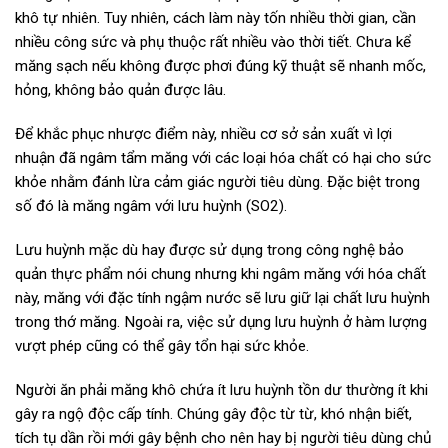
khô tự nhiên. Tuy nhiên, cách làm này tốn nhiều thời gian, cần
nhiều công sức và phụ thuộc rất nhiều vào thời tiết. Chưa kể
măng sạch nếu không được phơi đúng kỹ thuật sẽ nhanh mốc,
hỏng, không bảo quản được lâu.
Để khắc phục nhược điểm này, nhiều cơ sở sản xuất vì lợi
nhuận đã ngâm tẩm măng với các loại hóa chất có hại cho sức
khỏe nhằm đánh lừa cảm giác người tiêu dùng. Đặc biệt trong
số đó là măng ngâm với lưu huỳnh (SO2).
Lưu huỳnh mặc dù hay được sử dụng trong công nghệ bảo
quản thực phẩm nói chung nhưng khi ngâm măng với hóa chất
này, măng với đặc tính ngậm nước sẽ lưu giữ lại chất lưu huỳnh
trong thớ măng. Ngoài ra, việc sử dụng lưu huỳnh ở hàm lượng
vượt phép cũng có thể gây tổn hại sức khỏe.
Người ăn phải măng khô chứa ít lưu huỳnh tồn dư thường ít khi
gây ra ngộ độc cấp tính. Chúng gây độc từ từ, khó nhận biết,
tích tụ dần rồi mới gây bệnh cho nên hay bị người tiêu dùng chủ