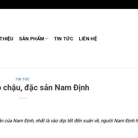
 THIỆU
SẢN PHẨM
TIN TỨC
LIÊN HỆ
TIN TỨC
 chậu, đặc sản Nam Định
n của Nam Định, nhất là vào dịp tết đến xuân về, người Nam Định 