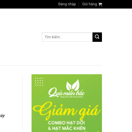
Đăng nhập
Giỏ hàng
Tìm
kiếm:
hay