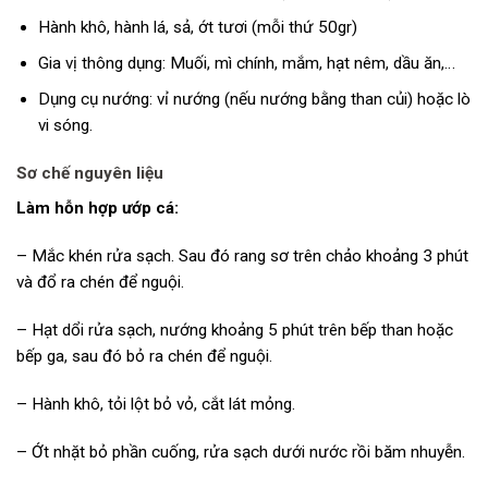
Hành khô, hành lá, sả, ớt tươi (mỗi thứ 50gr)
Gia vị thông dụng: Muối, mì chính, mắm, hạt nêm, dầu ăn,…
Dụng cụ nướng: vỉ nướng (nếu nướng bằng than củi) hoặc lò
vi sóng.
Sơ chế nguyên liệu
Làm hỗn hợp ướp cá:
– Mắc khén rửa sạch. Sau đó rang sơ trên chảo khoảng 3 phút
và đổ ra chén để nguội.
– Hạt dổi rửa sạch, nướng khoảng 5 phút trên bếp than hoặc
bếp ga, sau đó bỏ ra chén để nguội.
– Hành khô, tỏi lột bỏ vỏ, cắt lát mỏng.
– Ớt nhặt bỏ phần cuống, rửa sạch dưới nước rồi băm nhuyễn.