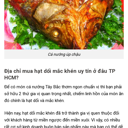
Cá nướng úp chậu
Địa chỉ mua hạt dổi mắc khén uy tín ở đâu TP
HCM?
Để có món cá nướng Tây Bắc thơm ngon chuẩn vị thì bạn phải
sở hữu 2 thứ gia vị quan trọng nhất, chiếm linh hồn của món ăn
đó chính là hạt dổi và mắc khén.
Hiện nay, hạt dổi mắc khén đã trở thành gia vị quen thuộc đối
với khách hàng từ miền ngược đến miền xuôi. Vì vậy, có nhiều
rất cơ sở kinh doanh buôn bán sản phẩm này mà bạn có thể dễ