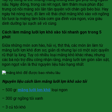
nấu. Ngày đông, trong cái rét ngọt, lâm thâm mưa phùn đặc
trưng có nồi măng sôi lăn tăn quyện với chân giò béo bùi. Hay
ngày hè nóng nực, đi làm về thái chút măng khô xào với ngồng
tỏi tươi lạ miệng làm bữa cơm gia đình vừa ngon, vừa giàu
dinh dưỡng lại sạch sẽ vô cùng.
Cách làm măng lưỡi lợn khô xào tỏi nhanh gọn trong 5
phút
Giữa những món sơn hào, hải vị, thịt thà, các món ăn làm từ
măng lưỡi lợn khô đơn sơ, giản dị nhưng lại có một sức quyến
rũ thật lạ lùng. Tuy có nhiều loại măng khô khác nhau, nhưng
các bà nội trợ đều công nhận rằng, măng lưỡi lợn giòn sần sật,
ngon ngọt vẫn là thứ nguyên liệu hảo hạng nhất.
Nguyên liệu cách làm măng lưỡi lợn khô xào tỏi
– 500 gr
măng lưỡi lợn khô
loại ngon
– 300 gr ngồng tỏi xanh
– 3 củ tỏi khô