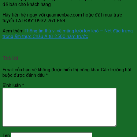
để bán cho khách hàng.
Hãy liên hệ ngay với quamienbac.com hoặc đặt mua trực
tuyến TẠI ĐÂY: 0932 761 868
Xem thêm:
Thông tin thú vị về măng lưỡi lợn khô – Nét đặc trưng
trong ẩm thực Châu Á từ 2500 năm trước
Trả lời
Email của bạn sẽ không được hiển thị công khai.
Các trường bắt
buộc được đánh dấu
*
Bình luận
*
Tên