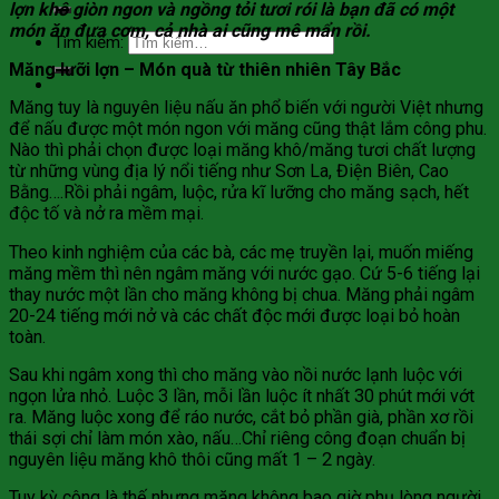
lợn khô giòn ngon và ngồng tỏi tươi rói là bạn đã có một
món ăn đưa cơm, cả nhà ai cũng mê mẩn rồi.
Tìm kiếm:
Măng lưỡi lợn – Món quà từ thiên nhiên Tây Bắc
Măng tuy là nguyên liệu nấu ăn phổ biến với người Việt nhưng
để nấu được một món ngon với măng cũng thật lắm công phu.
Nào thì phải chọn được loại măng khô/măng tươi chất lượng
từ những vùng địa lý nổi tiếng như Sơn La, Điện Biên, Cao
Bằng….Rồi phải ngâm, luộc, rửa kĩ lưỡng cho măng sạch, hết
độc tố và nở ra mềm mại.
Theo kinh nghiệm của các bà, các mẹ truyền lại, muốn miếng
măng mềm thì nên ngâm măng với nước gạo. Cứ 5-6 tiếng lại
thay nước một lần cho măng không bị chua. Măng phải ngâm
20-24 tiếng mới nở và các chất độc mới được loại bỏ hoàn
toàn.
Sau khi ngâm xong thì cho măng vào nồi nước lạnh luộc với
ngọn lửa nhỏ. Luộc 3 lần, mỗi lần luộc ít nhất 30 phút mới vớt
ra. Măng luộc xong để ráo nước, cắt bỏ phần già, phần xơ rồi
thái sợi chỉ làm món xào, nấu…Chỉ riêng công đoạn chuẩn bị
nguyên liệu măng khô thôi cũng mất 1 – 2 ngày.
Tuy kỳ công là thế nhưng măng không bao giờ phụ lòng người