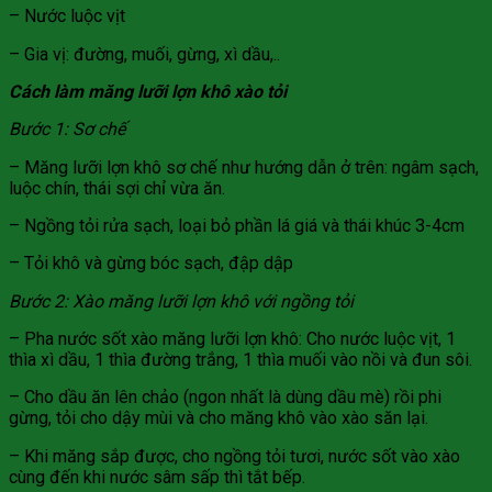
– Nước luộc vịt
– Gia vị: đường, muối, gừng, xì dầu,..
Cách làm măng lưỡi lợn khô xào tỏi
Bước 1: Sơ chế
– Măng lưỡi lợn khô sơ chế như hướng dẫn ở trên: ngâm sạch,
luộc chín, thái sợi chỉ vừa ăn.
– Ngồng tỏi rửa sạch, loại bỏ phần lá giá và thái khúc 3-4cm
– Tỏi khô và gừng bóc sạch, đập dập
Bước 2: Xào măng lưỡi lợn khô với ngồng tỏi
– Pha nước sốt xào măng lưỡi lợn khô: Cho nước luộc vịt, 1
thìa xì dầu, 1 thìa đường trắng, 1 thìa muối vào nồi và đun sôi.
– Cho dầu ăn lên chảo (ngon nhất là dùng dầu mè) rồi phi
gừng, tỏi cho dậy mùi và cho măng khô vào xào săn lại.
– Khi măng sắp được, cho ngồng tỏi tươi, nước sốt vào xào
cùng đến khi nước sâm sấp thì tắt bếp.