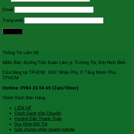
Email
Trang web
Thông Tin Liên Hệ
Miền Bắc: đường Trần Xuân Lâm, p. Trường Thi, tỉnh Ninh Bình
Cửa hàng tại TPHCM: KDC Nhân Phú, P. Tăng Nhơn Phú,
TPHCM
Hotline: 0984 24 04 69 (Zalo/Viber)
Chính Sách Bán Hàng
LIÊN HỆ
Chính Sách Vận Chuyển
Hướng Dẫn Thanh Toán
Quy Định Đổi Trả
Giấy chứng nhận doanh nghiệp