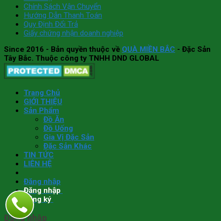
Chính Sách Vận Chuyển
Hướng Dẫn Thanh Toán
Quy Định Đổi Trả
Giấy chứng nhận doanh nghiệp
Since 2016
- Bản quyền thuộc về
QUÀ MIỀN BẮC
- Đặc Sản
Tây Bắc. Thuộc công ty TNHH DND GLOBAL
Trang Chủ
GIỚI THIỆU
Sản Phẩm
Đồ Ăn
Đồ Uống
Gia Vị Đặc Sản
Đặc Sản Khác
TIN TỨC
LIÊN HỆ
Đăng nhập
Đăng nhập
Đăng ký
Đăng nhập