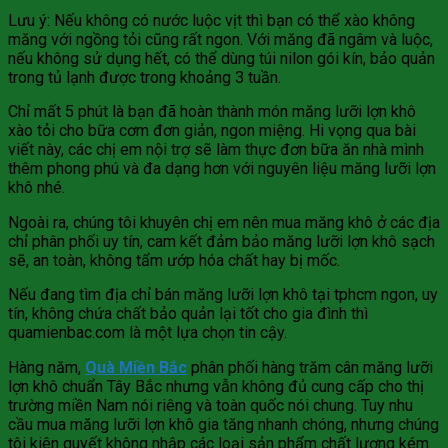
Lưu ý: Nếu không có nước luộc vịt thì bạn có thể xào không
măng với ngồng tỏi cũng rất ngon. Với măng đã ngâm và luộc,
nếu không sử dụng hết, có thể dùng túi nilon gói kín, bảo quản
trong tủ lạnh được trong khoảng 3 tuần.
Chỉ mất 5 phút là bạn đã hoàn thành món măng lưỡi lợn khô
xào tỏi cho bữa cơm đơn giản, ngon miệng. Hi vọng qua bài
viết này, các chị em nội trợ sẽ làm thực đơn bữa ăn nhà mình
thêm phong phú và đa dạng hơn với nguyên liệu măng lưỡi lợn
khô nhé.
Ngoài ra, chúng tôi khuyên chị em nên mua măng khô ở các địa
chỉ phân phối uy tín, cam kết đảm bảo măng lưỡi lợn khô sạch
sẽ, an toàn, không tẩm ướp hóa chất hay bị mốc.
Nếu đang tìm địa chỉ bán măng lưỡi lợn khô tại tphcm ngon, uy
tín, không chứa chất bảo quản lại tốt cho gia đình thì
quamienbac.com là một lựa chọn tin cậy.
Hàng năm,
Quà Miền Bắc
phân phối hàng trăm cân măng lưỡi
lợn khô chuẩn Tây Bắc nhưng vẫn không đủ cung cấp cho thị
trường miền Nam nói riêng và toàn quốc nói chung. Tuy nhu
cầu mua măng lưỡi lợn khô gia tăng nhanh chóng, nhưng chúng
tôi kiên quyết không nhập các loại sản phẩm chất lượng kém