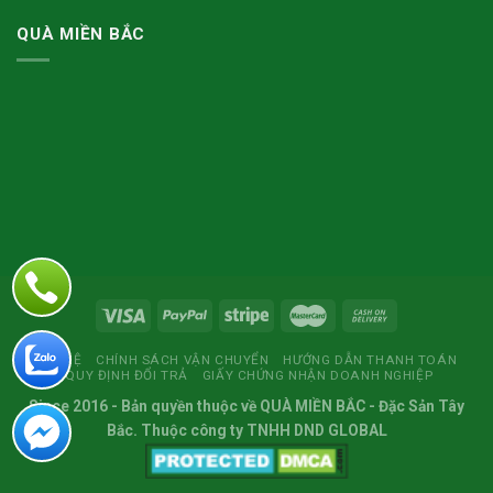
QUÀ MIỀN BẮC
LIÊN HỆ
CHÍNH SÁCH VẬN CHUYỂN
HƯỚNG DẪN THANH TOÁN
QUY ĐỊNH ĐỔI TRẢ
GIẤY CHỨNG NHẬN DOANH NGHIỆP
Since 2016
- Bản quyền thuộc về
QUÀ MIỀN BẮC
- Đặc Sản Tây
Bắc. Thuộc công ty TNHH DND GLOBAL