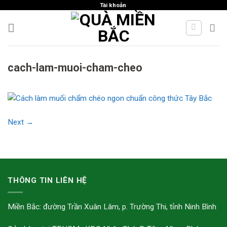
Skip
Tài khoản
to
content
cach-lam-muoi-cham-cheo
Next
→
THÔNG TIN LIÊN HỆ
Miền Bắc: đường Trần Xuân Lâm, p. Trường Thi, tỉnh Ninh Bình