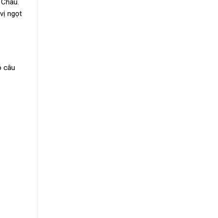
 Châu.
vị ngọt
ó câu