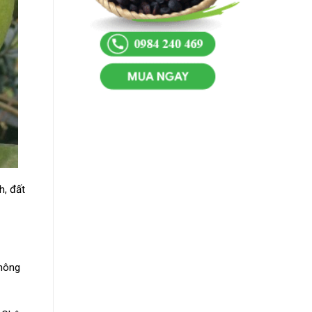
h, đất
không