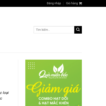
Đăng nhập
Giỏ hàng
Tìm
kiếm:
c loại
ợc