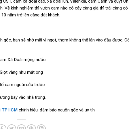
g CS1, cam xã đoài cao, xã đoài lùn, Valenxia, cam Canh và quýt Ôn
. Về kinh nghiệm thì vườn cam nào có cây càng già thì trái càng có 
 10 năm trở lên càng đắt khách.
gốc, bạn sẽ nhớ mãi vị ngọt, thơm không thể lẫn vào đâu được. C
am Xã Đoài mọng nước
Giọt vàng như mật ong
Bổ cam ngoài cửa trước
ương bay vào nhà trong.
ại TPHCM
chính hiệu, đảm bảo nguồn gốc và uy tín