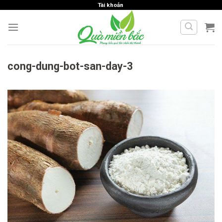
Skip
Tài khoản
to
content
cong-dung-bot-san-day-3