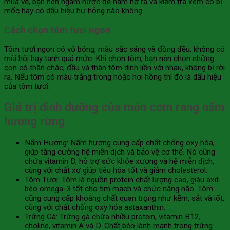
mua về, bạn nên ngâm nước để nấm nở ra và kiểm tra xem có bị
mốc hay có dấu hiệu hư hỏng nào không.
Cách chọn tôm tươi ngon
Tôm tươi ngon có vỏ bóng, màu sắc sáng và đồng đều, không có
mùi hôi hay tanh quá mức. Khi chọn tôm, bạn nên chọn những
con có thân chắc, đầu và thân tôm dính liền với nhau, không bị rời
ra. Nếu tôm có màu trắng trong hoặc hơi hồng thì đó là dấu hiệu
của tôm tươi.
Giá trị dinh dưỡng của món cơm rang nấm
hương rừng
Nấm Hương: Nấm hương cung cấp chất chống oxy hóa,
giúp tăng cường hệ miễn dịch và bảo vệ cơ thể. Nó cũng
chứa vitamin D, hỗ trợ sức khỏe xương và hệ miễn dịch,
cùng với chất xơ giúp tiêu hóa tốt và giảm cholesterol.
Tôm Tươi: Tôm là nguồn protein chất lượng cao, giàu axit
béo omega-3 tốt cho tim mạch và chức năng não. Tôm
cũng cung cấp khoáng chất quan trọng như kẽm, sắt và iốt,
cùng với chất chống oxy hóa astaxanthin.
Trứng Gà: Trứng gà chứa nhiều protein, vitamin B12,
choline, vitamin A và D. Chất béo lành mạnh trong trứng