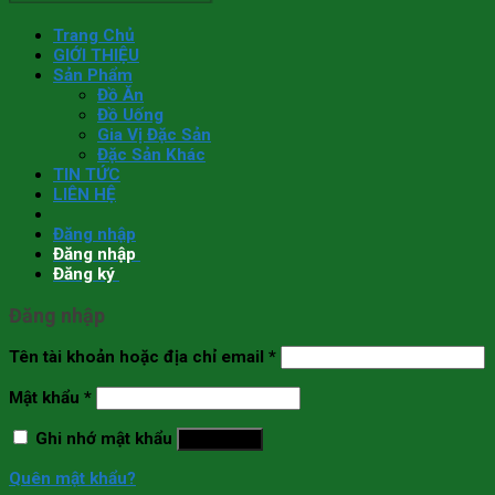
Trang Chủ
GIỚI THIỆU
Sản Phẩm
Đồ Ăn
Đồ Uống
Gia Vị Đặc Sản
Đặc Sản Khác
TIN TỨC
LIÊN HỆ
Đăng nhập
Đăng nhập
Đăng ký
Đăng nhập
Tên tài khoản hoặc địa chỉ email
*
Mật khẩu
*
Ghi nhớ mật khẩu
Đăng nhập
Quên mật khẩu?