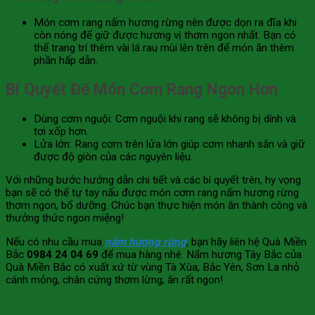
Món cơm rang nấm hương rừng nên được dọn ra đĩa khi
còn nóng để giữ được hương vị thơm ngon nhất. Bạn có
thể trang trí thêm vài lá rau mùi lên trên để món ăn thêm
phần hấp dẫn.
Bí Quyết Để Món Cơm Rang Ngon Hơn
Dùng cơm nguội: Cơm nguội khi rang sẽ không bị dính và
tơi xốp hơn.
Lửa lớn: Rang cơm trên lửa lớn giúp cơm nhanh săn và giữ
được độ giòn của các nguyên liệu.
Với những bước hướng dẫn chi tiết và các bí quyết trên, hy vọng
bạn sẽ có thể tự tay nấu được món cơm rang nấm hương rừng
thơm ngon, bổ dưỡng. Chúc bạn thực hiện món ăn thành công và
thưởng thức ngon miệng!
Nếu có nhu cầu mua
nấm hương rừng
, bạn hãy liên hệ Quà Miền
Bắc
0984 24 04 69
để mua hàng nhé. Nấm hương Tây Bắc của
Quà Miền Bắc có xuất xứ từ vùng Tà Xùa, Bắc Yên, Sơn La nhỏ
cánh mỏng, chân cứng thơm lừng, ăn rất ngon!