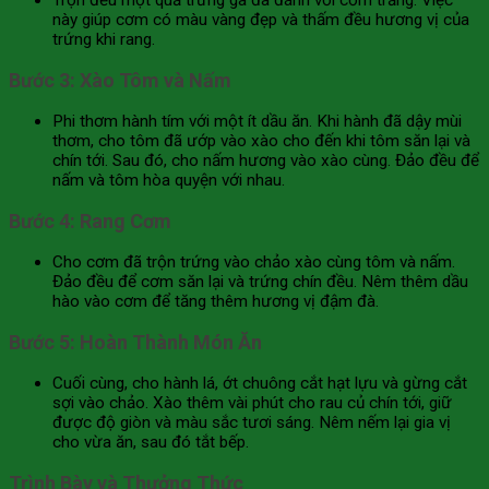
này giúp cơm có màu vàng đẹp và thấm đều hương vị của
trứng khi rang.
Bước 3: Xào Tôm và Nấm
Phi thơm hành tím với một ít dầu ăn. Khi hành đã dậy mùi
thơm, cho tôm đã ướp vào xào cho đến khi tôm săn lại và
chín tới. Sau đó, cho nấm hương vào xào cùng. Đảo đều để
nấm và tôm hòa quyện với nhau.
Bước 4: Rang Cơm
Cho cơm đã trộn trứng vào chảo xào cùng tôm và nấm.
Đảo đều để cơm săn lại và trứng chín đều. Nêm thêm dầu
hào vào cơm để tăng thêm hương vị đậm đà.
Bước 5: Hoàn Thành Món Ăn
Cuối cùng, cho hành lá, ớt chuông cắt hạt lựu và gừng cắt
sợi vào chảo. Xào thêm vài phút cho rau củ chín tới, giữ
được độ giòn và màu sắc tươi sáng. Nêm nếm lại gia vị
cho vừa ăn, sau đó tắt bếp.
Trình Bày và Thưởng Thức