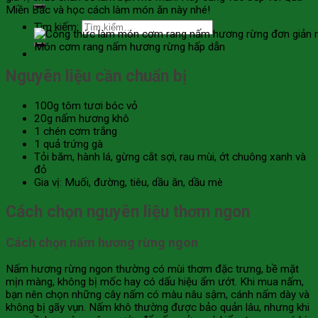
Miền Bắc và học cách làm món ăn này nhé!
Tìm kiếm:
Món cơm rang nấm hương rừng hấp dẫn
Nguyên liệu cần chuẩn bị
100g tôm tươi bóc vỏ
20g nấm hương khô
1 chén cơm trắng
1 quả trứng gà
Tỏi băm, hành lá, gừng cắt sợi, rau mùi, ớt chuông xanh và
đỏ
Gia vị: Muối, đường, tiêu, dầu ăn, dầu mè
Cách chọn nguyên liệu thơm ngon
Cách chọn nấm hương rừng ngon
Nấm hương rừng ngon thường có mùi thơm đặc trưng, bề mặt
mịn màng, không bị mốc hay có dấu hiệu ẩm ướt. Khi mua nấm,
bạn nên chọn những cây nấm có màu nâu sậm, cánh nấm dày và
không bị gãy vụn. Nấm khô thường được bảo quản lâu, nhưng khi