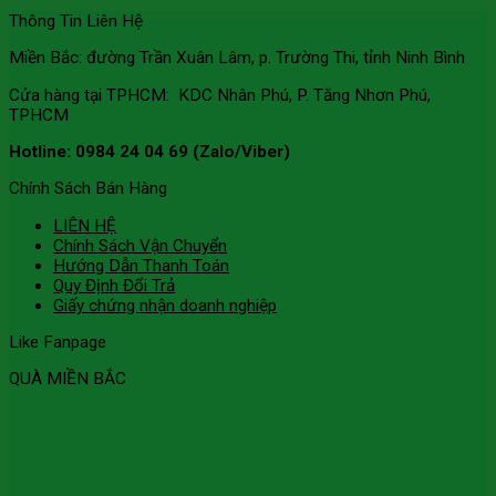
Thông Tin Liên Hệ
Miền Bắc: đường Trần Xuân Lâm, p. Trường Thi, tỉnh Ninh Bình
Cửa hàng tại TPHCM: KDC Nhân Phú, P. Tăng Nhơn Phú,
TPHCM
Hotline: 0984 24 04 69 (Zalo/Viber)
Chính Sách Bán Hàng
LIÊN HỆ
Chính Sách Vận Chuyển
Hướng Dẫn Thanh Toán
Quy Định Đổi Trả
Giấy chứng nhận doanh nghiệp
Like Fanpage
QUÀ MIỀN BẮC