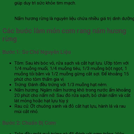
giúp duy trì sức khỏe tim mạch.
Nấm hương rừng là nguyên liệu chứa nhiều giá trị dinh dưỡng
Các bước làm món cơm rang nấm hương
rừng
Bước 1: Sơ Chế Nguyên Liệu
Tôm: Sau khi bóc vỏ, rửa sạch và cắt hạt lựu. Ướp tôm với
1/4 muỗng muối, 1/4 muỗng tiêu, 1/3 muỗng bột ngọt, 1
muỗng tỏi băm và 1/2 muỗng gừng cắt sợi. Để khoảng 15
phút cho tôm thấm gia vị.
Trứng: Đánh đều trứng với 1/3 muỗng hạt nêm.
Nấm hương: Ngâm nấm hương khô trong nước ấm khoảng
20 phút cho nấm nở. Sau đó rửa sạch, bỏ chân nấm và cắt
lát mỏng hoặc hạt lựu tùy ý.
Rau củ: Ớt chuông xanh và đỏ cắt hạt lựu, hành lá và rau
mùi cắt nhỏ.
Bước 2: Chuẩn Bị Cơm
Trộn đều một quả trứng gà đã đánh với cơm trắng. Việc