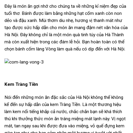
Đây là món ăn gợi nhớ cho chúng ta về những kỉ niệm đẹp của
tuổi thơ. Bánh được làm bằng những hạt cốm xanh còn non
dẻo và đậu xanh. Mùi thơm diu nhẹ, hương vị thanh mát như
tạo được sức hấp dẫn cho món ăn mang đậm nét văn hóa của
Hà Nội. Đây không chỉ là một món quà tinh túy của Hà Thành
mà còn xuất hiện trong các đám lễ hỏi. Bạn hoàn toàn có thể
chọn bánh cốm làng Vòng làm quà nếu có dịp đến với Hà Nội.
Kem Tràng Tiền
Nói đến những món ăn đặc sắc của Hà Nội không thể không
kể đến sự hấp dẫn của kem Tràng Tiền. Là một thương hiệu
làm kem nổi tiếng khắp cả nước, chắc chắn bạn sẽ khá thích
thú khi thưởng thức món ăn tráng miệng mát lạnh này. Vị ngọt
mát, tan ngay sau khi được đưa vào miệng, vỏ quế đựng kem
giòn tan như cho bạn cảm nhận một hương vị tuyệt vời nhất