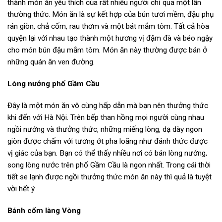
thành món ăn yêu thích của rất nhiều người chỉ qua một lần
thường thức. Món ăn là sự kết hợp của bún tươi mềm, đậu phụ
rán giòn, chả cốm, rau thơm và một bát mắm tôm. Tất cả hòa
quyện lại với nhau tạo thành một hương vị đậm đà và béo ngậy
cho món bún đậu mắm tôm. Món ăn này thường được bán ở
những quán ăn ven đường.
Lòng nướng phố Gầm Cầu
Đây là một món ăn vô cùng hấp dẫn mà bạn nên thưởng thức
khi đến với Hà Nội. Trên bếp than hồng mọi người cùng nhau
ngồi nướng và thưởng thức, những miếng lòng, dạ dày ngon
giòn được chấm với tương ớt pha loãng như đánh thức được
vị giác của bạn. Bạn có thể thấy nhiều nơi có bán lòng nướng,
song lòng nước trên phố Gầm Cầu là ngon nhất. Trong cái thời
tiết se lạnh được ngồi thưởng thức món ăn này thì quả là tuyệt
vời hết ý.
Bánh cốm làng Vòng