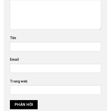
Tên
Email
Trang web