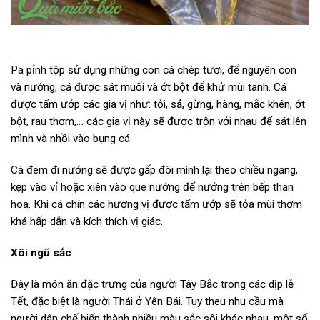
Pa pỉnh tộp sử dụng những con cá chép tươi, để nguyên con
và nướng, cá được sát muối và ớt bột để khử mùi tanh. Cá
được tẩm ướp các gia vị như: tỏi, sả, gừng, hàng, mắc khén, ớt
bột, rau thơm,… các gia vị này sẽ được trộn với nhau để sát lên
mình và nhồi vào bụng cá.
Cá đem đi nướng sẽ được gấp đôi mình lại theo chiều ngang,
kẹp vào vỉ hoặc xiên vào que nướng để nướng trên bếp than
hoa. Khi cá chín các hương vị được tẩm ướp sẽ tỏa mùi thơm
khá hấp dẫn và kích thích vị giác.
Xôi ngũ sắc
Đây là món ăn đặc trưng của người Tây Bắc trong các dịp lễ
Tết, đặc biệt là người Thái ở Yên Bái. Tuy theu nhu cầu mà
người dân chế biến thành nhiều màu sắc sôi khác nhau, một số