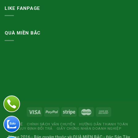
LIKE FANPAGE
QUÀ MIỀN BẮC
LIÊN HỆ
CHÍNH SÁCH VẬN CHUYỂN
HƯỚNG DẪN THANH TOÁN
QUY ĐỊNH ĐỔI TRẢ
GIẤY CHỨNG NHẬN DOANH NGHIỆP
Since 2016
- Bản quyền thuộc về
QUÀ MIỀN BẮC
- Đặc Sản Tây