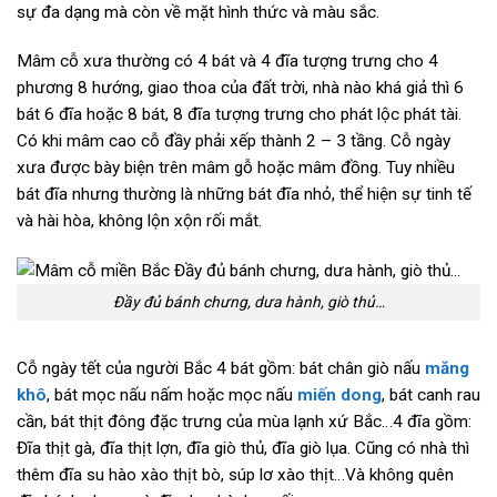
sự đa dạng mà còn về mặt hình thức và màu sắc.
Mâm cỗ xưa thường có 4 bát và 4 đĩa tượng trưng cho 4
phương 8 hướng, giao thoa của đất trời, nhà nào khá giả thì 6
bát 6 đĩa hoặc 8 bát, 8 đĩa tượng trưng cho phát lộc phát tài.
Có khi mâm cao cỗ đầy phải xếp thành 2 – 3 tầng. Cỗ ngày
xưa được bày biện trên mâm gỗ hoặc mâm đồng. Tuy nhiều
bát đĩa nhưng thường là những bát đĩa nhỏ, thể hiện sự tinh tế
và hài hòa, không lộn xộn rối mắt.
Đầy đủ bánh chưng, dưa hành, giò thủ…
Cỗ ngày tết của người Bắc 4 bát gồm: bát chân giò nấu
măng
khô
, bát mọc nấu nấm hoặc mọc nấu
miến dong
, bát canh rau
cần, bát thịt đông đặc trưng của mùa lạnh xứ Bắc…4 đĩa gồm:
Đĩa thịt gà, đĩa thịt lợn, đĩa giò thủ, đĩa giò lụa. Cũng có nhà thì
thêm đĩa su hào xào thịt bò, súp lơ xào thịt…Và không quên