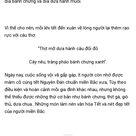
đĩa bánh chưng và đĩa dưa hành muối.
Vì thế cho nên, mỗi khi tết đến xuân về lòng người lại thêm rạo
rực với câu thơ:
“Thịt mỡ dưa hành câu đối đỏ
Cây nêu, tràng pháo bánh chưng xanh”.
Ngày nay, cuộc sống vội vã gấp gáp, ít người còn nhớ được
mâm cỗ cúng tết Nguyên Đán chuẩn miền Bắc xưa, Tùy theo
điều kiện và hoàn cảnh mỗi gia đình khác nhau, nhưng không
thể thiếu được những thứ cơ bản như bánh chưng, thịt gà, giò
thủ, dưa chua…Những món làm nên văn hóa Tết và nét đẹp tết
của người miền Bắc.