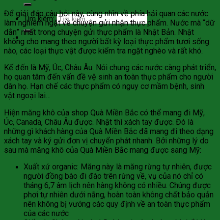
Để giải đáp câu hỏi này, cùng nhìn về phía hải quan các nước
Tìm kiếm:
làm nghiêm ngặt về chuyện gửi nhận thực phẩm. Nước mà “dữ
dằn” nhất trong chuyện gửi thực phẩm là Nhật Bản. Nhật
không cho mang theo người bất kỳ loại thực phẩm tươi sống
nào, các loại thực vật được kiểm tra ngặt nghèo và rất khó.
Kế đến là Mỹ, Úc, Châu Âu. Nói chung các nước càng phát triển,
họ quan tâm đến vấn đề vệ sinh an toàn thực phẩm cho người
dân họ. Hạn chế các thực phẩm có nguy cơ mầm bệnh, sinh
vật ngoại lai…
Hiện măng khô của shop Quà Miền Bắc có thể mang đi Mỹ,
Úc, Canada, Châu Âu được. Nhật thì xách tay được. Đó là
những gì khách hàng của Quà Miền Bắc đã mang đi theo dạng
xách tay và ký gửi đơn vị chuyển phát nhanh. Bởi những lý do
sau mà măng khô của Quà Miền Bắc mang được sang Mỹ:
Xuất xứ organic: Măng này là măng rừng tự nhiên, được
người đồng bào đi đào trên rừng về, vụ của nó chỉ có
tháng 6,7 âm lịch nên hàng không có nhiều. Chúng được
phơi tự nhiên dưới nắng, hoàn toàn không chất bảo quản
nên không bị vướng các quy định về an toàn thực phẩm
của các nước