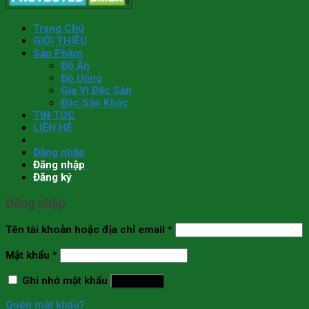
Trang Chủ
GIỚI THIỆU
Sản Phẩm
Đồ Ăn
Đồ Uống
Gia Vị Đặc Sản
Đặc Sản Khác
TIN TỨC
LIÊN HỆ
Đăng nhập
Đăng nhập
Đăng ký
Đăng nhập
Tên tài khoản hoặc địa chỉ email
*
Mật khẩu
*
Ghi nhớ mật khẩu
Đăng nhập
Quên mật khẩu?