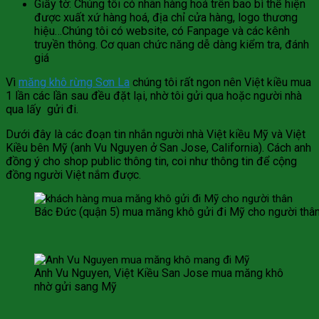
Giấy tờ: Chúng tôi có nhãn hàng hoá trên bao bì thể hiện
được xuất xứ hàng hoá, địa chỉ cửa hàng, logo thương
hiệu…Chúng tôi có website, có Fanpage và các kênh
truyền thông. Cơ quan chức năng dễ dàng kiểm tra, đánh
giá
Vì
măng khô rừng Sơn La
chúng tôi rất ngon nên Việt kiều mua
1 lần các lần sau đều đặt lại, nhờ tôi gửi qua hoặc người nhà
qua lấy gửi đi.
Dưới đây là các đoạn tin nhắn người nhà Việt kiều Mỹ và Việt
Kiều bên Mỹ (anh Vu Nguyen ở San Jose, California). Cách anh
đồng ý cho shop public thông tin, coi như thông tin để cộng
đồng người Việt nắm được.
Bác Đức (quận 5) mua măng khô gửi đi Mỹ cho người thâ
Anh Vu Nguyen, Việt Kiều San Jose mua măng khô
nhờ gửi sang Mỹ