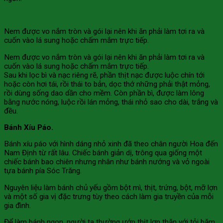
Nem được vo nắm tròn và gói lại nên khi ăn phải làm tơi ra và
cuốn vào lá sung hoặc chấm mắm trực tiếp.
Nem được vo nắm tròn và gói lại nên khi ăn phải làm tơi ra và
cuốn vào lá sung hoặc chấm mắm trực tiếp.
Sau khi lọc bì và nạc riêng rẽ, phần thịt nạc được luộc chín tới
hoặc còn hơi tái, rồi thái to bản, dọc thớ những phải thật mỏng,
rồi dùng sống dao dần cho mềm. Còn phần bì, được làm lông
bằng nước nóng, luộc rồi lán mỏng, thái nhỏ sao cho dài, trắng và
đều.
Bánh Xíu Páo.
Bánh xíu páo với hình dáng nhỏ xinh đã theo chân người Hoa đến
Nam Định từ rất lâu. Chiếc bánh giản dị, trông qua giống một
chiếc bánh bao chiên nhưng nhân như bánh nướng và vỏ ngoài
tựa bánh pía Sóc Trăng.
Nguyên liệu làm bánh chủ yếu gồm bột mì, thịt, trứng, bột, mỡ lợn
và một số gia vị đặc trưng tùy theo cách làm gia truyền của mỗi
gia đình.
Để làm bánh ngon, người ta thường ướp thịt lợn thăn với tỏi băm