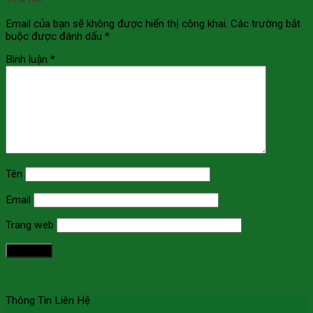
Email của bạn sẽ không được hiển thị công khai.
Các trường bắt
buộc được đánh dấu
*
Bình luận
*
Tên
Email
Trang web
Thông Tin Liên Hệ