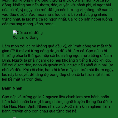
Một món không thể không thưởng thức đó mà món xôi cá rô
đồng. Những hạt nếp thơm, dẻo, quyện với hành phi, vị ngọt bùi
của cá rô, vị ngậy của mỡ đã tạo nên hương vị không thể nào lẫn
vào đâu được. Vào mùa mưa, lúc cá rô béo nhất, bụng nhiều
trứng nhất, là lúc mà cá rô ngon nhất. Cá rô có sẵn ngoài ruộng,
các mương máng, kênh, sông…
Xôi cá rô đồng
Làm món xôi cá rô không quá cầu kỳ, chỉ mất công và mất thời
gian để tỉ mỉ với từng công đoạn đồ xôi, làm cá. Gạo nấu xôi
thường phải là thứ gạo nếp cái hoa vàng ngon nức tiếng ở Nam
Định. Người ta phải ngâm gạo nếp khoảng 3 tiếng trước khi đồ.
Để xôi được dẻo, ngon và quyện mùi, người nấu phải đun hai lửa
nhỏ và đều. Khi xôi chín, hạt xôi tròn mẩy lan toả mùi thơm ngậy,
lúc này bí quyết để tăng độ bóng đẹp cho xôi là tưới một ít mỡ
lên bề mặt và trộn đều.
Bánh Nhãn.
Gạo nếp và trứng gà là 2 nguyên liệu chính làm nên bánh nhãn.
Làm bánh nhãn là một trong những nghề truyền thống lâu đời ở
Hải Hậu, Nam Định. Nhiều nhà có 50-60 năm kinh nghiệm làm
bánh, truyền cho con cháu qua từng thế hệ.