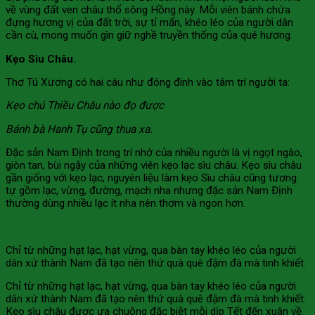
về vùng đất ven châu thổ sông Hồng này. Mỗi viên bánh chứa
đựng hương vị của đất trời, sự tỉ mẩn, khéo léo của người dân
cần cù, mong muốn gìn giữ nghề truyền thống của quê hương.
Kẹo Sìu Châu.
Thơ Tú Xương có hai câu như đóng đinh vào tâm trí người ta:
Kẹo chú Thiều Châu nào đọ được
Bánh bà Hanh Tụ cũng thua xa.
Đặc sản Nam Định trong trí nhớ của nhiều người là vị ngọt ngào,
giòn tan, bùi ngậy của những viên kẹo lạc sìu châu. Kẹo sìu châu
gần giống với kẹo lạc, nguyên liệu làm kẹo Sìu châu cũng tương
tự gồm lạc, vừng, đường, mạch nha nhưng đặc sản Nam Định
thường dùng nhiều lạc ít nha nên thơm và ngon hơn.
Chỉ từ những hạt lạc, hạt vừng, qua bàn tay khéo léo của người
dân xứ thành Nam đã tạo nên thứ quà quê đậm đà mà tinh khiết.
Chỉ từ những hạt lạc, hạt vừng, qua bàn tay khéo léo của người
dân xứ thành Nam đã tạo nên thứ quà quê đậm đà mà tinh khiết.
Kẹo sìu châu được ưa chuộng đặc biệt mỗi dịp Tết đến xuân về.