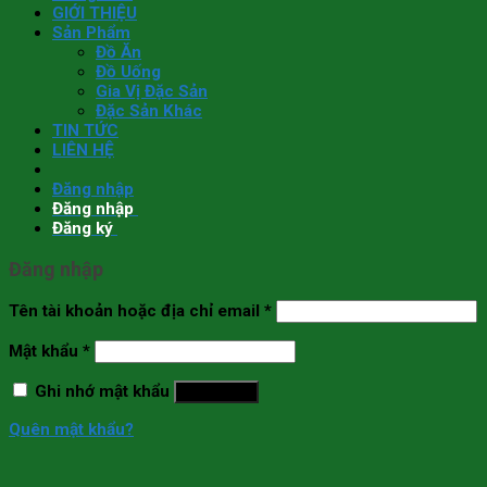
GIỚI THIỆU
Sản Phẩm
Đồ Ăn
Đồ Uống
Gia Vị Đặc Sản
Đặc Sản Khác
TIN TỨC
LIÊN HỆ
Đăng nhập
Đăng nhập
Đăng ký
Đăng nhập
Tên tài khoản hoặc địa chỉ email
*
Mật khẩu
*
Ghi nhớ mật khẩu
Đăng nhập
Quên mật khẩu?