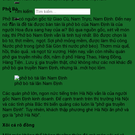
Phở Bò.
Tìm kiếm:
Phở Bò có nguồn gốc từ Giao Cù, Nam Trực, Nam Định. Đến nay
nó vẫn là đề tài được bàn tán là phở bò của Nam Định là của
người Hoa đưa sang hay của ai? Bỏ qua nguồn gốc, xét về món
này, thì Phở bò Nam Định vẫn là tinh tuý nhất. Bò được chọn là
bò tơ, thịt mềm, ngọt. Sợi phở mỏng mềm, được làm thủ công.
Nước phở trong (phở Sài Gòn thì nước phở béo). Thơm mùi quế,
hồi, thảo quả…và ngọt từ xương. Hiện nay, vẫn còn nhiều quán
phở gia truyền nhiều đời, nằm ở phố Hàng Thao, Hàng Đồng,
Hàng Tiện…Lưu ý, gia truyền thật, chứ không như các nơi khác đề
phở bò gia truyền Nam Định, nhưng là…mới học lỏm.
phở bò tái lăn Nam Định
Các quán phở lớn, ngon nức tiếng trên Hà Nội vẫn là của người
gốc Nam Định kinh doanh. Để cạnh tranh trên thị trường Hà Nội
và các tỉnh phía Bắc thì biển quảng cáo luôn là “phở gia truyền
Nam Định”. Tuy nhiên, khách thập phương ghé Hà Nội ăn phở và
gọi là “phở Hà Nội”.
Xôi cá rô đồng