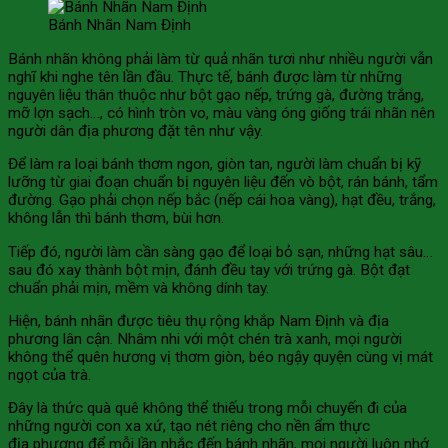
Bánh Nhãn Nam Định
Bánh nhãn không phải làm từ quả nhãn tươi như nhiều người vẫn
nghĩ khi nghe tên lần đầu. Thực tế, bánh được làm từ những
nguyên liệu thân thuộc như bột gạo nếp, trứng gà, đường trắng,
mỡ lợn sạch…, có hình tròn vo, màu vàng óng giống trái nhãn nên
người dân địa phương đặt tên như vậy.
Để làm ra loại bánh thơm ngon, giòn tan, người làm chuẩn bị kỹ
lưỡng từ giai đoạn chuẩn bị nguyên liệu đến vò bột, rán bánh, tẩm
đường. Gạo phải chọn nếp bắc (nếp cái hoa vàng), hạt đều, trắng,
không lẫn thì bánh thơm, bùi hơn.
Tiếp đó, người làm cần sàng gạo để loại bỏ sạn, những hạt sâu…
sau đó xay thành bột mịn, đánh đều tay với trứng gà. Bột đạt
chuẩn phải mịn, mềm và không dính tay.
Hiện, bánh nhãn được tiêu thụ rộng khắp Nam Định và địa
phương lân cận. Nhâm nhi với một chén trà xanh, mọi người
không thể quên hương vị thơm giòn, béo ngậy quyện cùng vị mát
ngọt của trà.
Đây là thức quà quê không thể thiếu trong mỗi chuyến đi của
những người con xa xứ, tạo nét riêng cho nền ẩm thực
địa phương để mỗi lần nhắc đến bánh nhãn, mọi người luôn nhớ