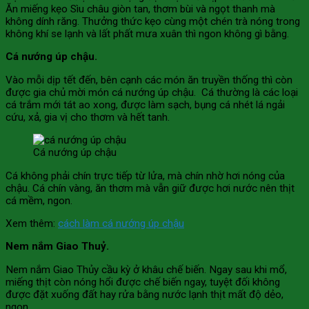
Ăn miếng kẹo Sìu châu giòn tan, thơm bùi và ngọt thanh mà
không dính răng. Thưởng thức kẹo cùng một chén trà nóng trong
không khí se lạnh và lất phất mưa xuân thì ngon không gì bằng.
Cá nướng úp chậu.
Vào mỗi dịp tết đến, bên cạnh các món ăn truyền thống thì còn
được gia chủ mời món cá nướng úp chậu. Cá thường là các loại
cá trắm mới tát ao xong, được làm sạch, bụng cá nhét lá ngải
cứu, xả, gia vị cho thơm và hết tanh.
Cá nướng úp chậu
Cá không phải chín trực tiếp từ lửa, mà chín nhờ hơi nóng của
chậu. Cá chín vàng, ăn thơm mà vẫn giữ được hơi nước nên thịt
cá mềm, ngon.
Xem thêm:
cách làm cá nướng úp chậu
Nem nắm Giao Thuỷ.
Nem nắm Giao Thủy cầu kỳ ở khâu chế biến. Ngay sau khi mổ,
miếng thịt còn nóng hổi được chế biến ngay, tuyệt đối không
được đặt xuống đất hay rửa bằng nước lạnh thịt mất độ dẻo,
ngon.