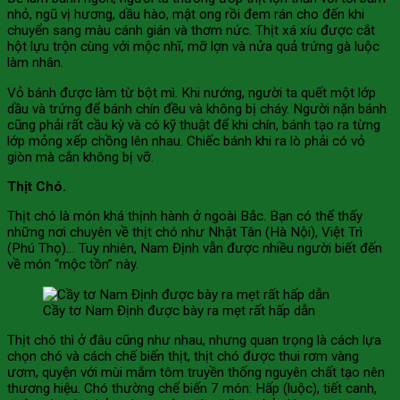
nhỏ, ngũ vị hương, dầu hào, mật ong rồi đem rán cho đến khi
chuyển sang màu cánh gián và thơm nức. Thịt xá xíu được cắt
hột lựu trộn cùng với mộc nhĩ, mỡ lợn và nửa quả trứng gà luộc
làm nhân.
Vỏ bánh được làm từ bột mì. Khi nướng, người ta quết một lớp
dầu và trứng để bánh chín đều và không bị cháy. Người nặn bánh
cũng phải rất cầu kỳ và có kỹ thuật để khi chín, bánh tạo ra từng
lớp mỏng xếp chồng lên nhau. Chiếc bánh khi ra lò phải có vỏ
giòn mà cắn không bị vỡ.
Thịt Chó.
Thịt chó là món khá thịnh hành ở ngoài Bắc. Bạn có thể thấy
những nơi chuyên về thịt chó như Nhật Tân (Hà Nội), Việt Trì
(Phú Thọ)… Tuy nhiên, Nam Định vẫn được nhiều người biết đến
về món “mộc tồn” này.
Cầy tơ Nam Định được bày ra mẹt rất hấp dẫn
Thịt chó thì ở đâu cũng như nhau, nhưng quan trọng là cách lựa
chọn chó và cách chế biến thịt, thịt chó được thui rơm vàng
ươm, quyện với mùi mắm tôm truyền thống nguyên chất tạo nên
thương hiệu. Chó thường chế biến 7 món: Hấp (luộc), tiết canh,