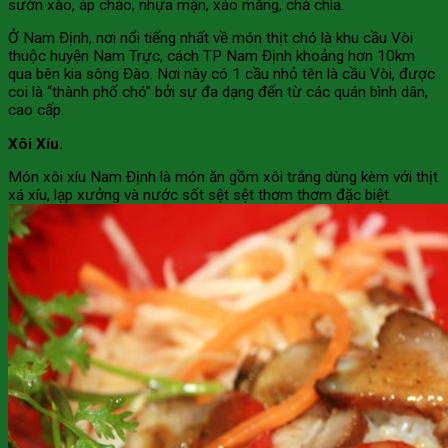
sườn xào, áp chảo, nhựa mận, xáo măng, chả chìa.
Ở Nam Định, nơi nổi tiếng nhất về món thịt chó là khu cầu Vòi
thuộc huyện Nam Trực, cách TP Nam Định khoảng hơn 10km
qua bên kia sông Đào. Nơi này có 1 cầu nhỏ tên là cầu Vòi, được
coi là “thành phố chó” bởi sự đa dạng đến từ các quán bình dân,
cao cấp.
Xôi Xíu.
Món xôi xíu Nam Định là món ăn gồm xôi trắng dùng kèm với thịt
xá xíu, lạp xưởng và nước sốt sệt sệt thơm thơm đặc biệt.