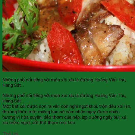
Những phố nổi tiếng với món xôi xíu là đường Hoàng Văn Thụ,
Hàng Sắt…
Những phố nổi tiếng với món xôi xíu là đường Hoàng Văn Thụ,
Hàng Sắt…
Một bát xôi được dọn ra vẫn còn nghi ngút khói, trộn đều xôi lên,
thưởng thức một miếng bạn sẽ cảm nhận ngay được nhiều
hương vị hòa quyện, dẻo thơm của nếp, lạp xưởng ngậy bùi, xá
xíu mềm ngọt, sốt thịt thơm mùi tiêu.
Trả lời