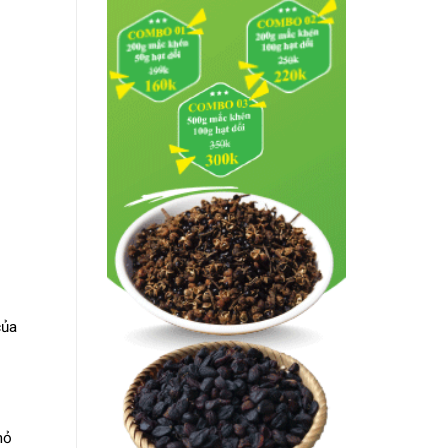
của
hỏ