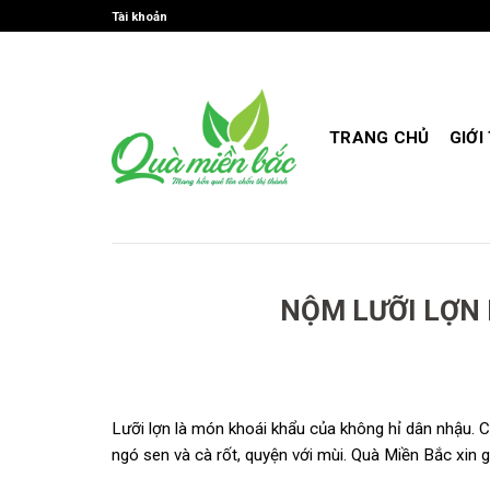
Skip
Tài khoản
to
content
TRANG CHỦ
GIỚI
NỘM LƯỠI LỢN
Lưỡi lợn là món khoái khẩu của không hỉ dân nhậu. 
ngó sen và cà rốt, quyện với mùi. Quà Miền Bắc xin 