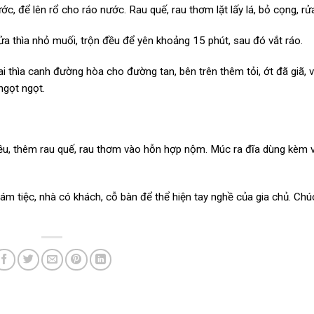
c, để lên rổ cho ráo nước. Rau quế, rau thơm lặt lấy lá, bỏ cọng, rử
 nửa thìa nhỏ muối, trộn đều để yên khoảng 15 phút, sau đó vắt ráo.
ai thìa canh đường hòa cho đường tan, bên trên thêm tỏi, ớt đã giã, 
ngọt ngọt.
ều, thêm rau quế, rau thơm vào hỗn hợp nộm. Múc ra đĩa dùng kèm 
m tiệc, nhà có khách, cỗ bàn để thể hiện tay nghề của gia chủ. Chú