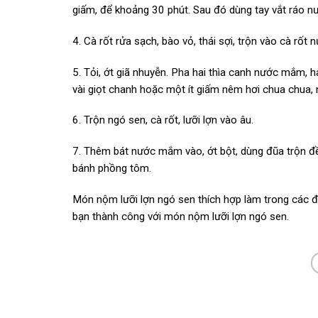
giấm, để khoảng 30 phút. Sau đó dùng tay vắt ráo nướ
4. Cà rốt rửa sạch, bào vỏ, thái sợi, trộn vào cà rốt
5. Tỏi, ớt giã nhuyễn. Pha hai thìa canh nước mắm, h
vài giọt chanh hoặc một ít giấm nêm hơi chua chua, 
6. Trộn ngó sen, cà rốt, lưỡi lợn vào âu.
7. Thêm bát nước mắm vào, ớt bột, dùng đũa trộn đ
bánh phồng tôm.
Món nộm lưỡi lợn ngó sen thích hợp làm trong các đá
bạn thành công với món nộm lưỡi lợn ngó sen.