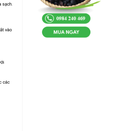
a sạch.
vắt vào
với
c các