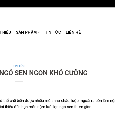
 THIỆU
SẢN PHẨM
TIN TỨC
LIÊN HỆ
TIN TỨC
 NGÓ SEN NGON KHÓ CƯỠNG
Có thể chế biến được nhiều món như cháo, luộc…ngoài ra còn làm nộ
giới thiệu đến bạn mốn nộm lưỡi lợn ngó sen thơm giòn.