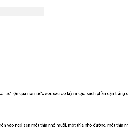
ơ lưỡi lợn qua nồi nước sôi, sau đó lấy ra cạo sạch phần cặn trắng 
, trộn vào ngó sen một thìa nhỏ muối, một thìa nhỏ đường, một thìa n