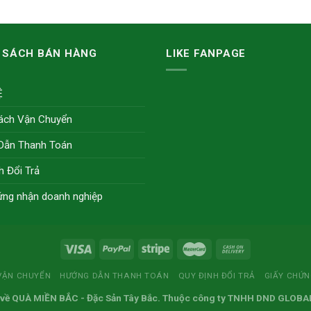
 SÁCH BÁN HÀNG
LIKE FANPAGE
Ệ
ách Vận Chuyển
Dẫn Thanh Toán
h Đổi Trả
ứng nhận doanh nghiệp
VẬN CHUYỂN
HƯỚNG DẪN THANH TOÁN
QUY ĐỊNH ĐỔI TRẢ
GIẤY CHỨ
 về
QUÀ MIỀN BẮC
- Đặc Sản Tây Bắc. Thuộc công ty TNHH DND GLOBA