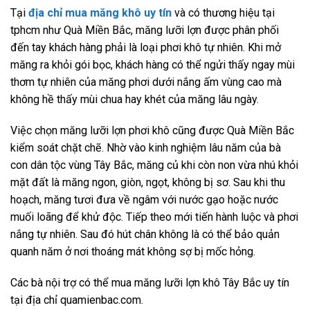
Tại
địa chỉ mua măng khô uy tín
và có thương hiệu tại
tphcm như Quà Miền Bắc, măng lưỡi lợn được phân phối
đến tay khách hàng phải là loại phơi khô tự nhiên. Khi mở
măng ra khỏi gói bọc, khách hàng có thể ngửi thấy ngay mùi
thơm tự nhiên của măng phơi dưới nắng ấm vùng cao mà
không hề thấy mùi chua hay khét của măng lâu ngày.
Việc chọn măng lưỡi lợn phơi khô cũng được Quà Miền Bắc
kiểm soát chặt chẽ. Nhờ vào kinh nghiệm lâu năm của bà
con dân tộc vùng Tây Bắc, măng củ khi còn non vừa nhú khỏi
mặt đất là măng ngon, giòn, ngọt, không bị sơ. Sau khi thu
hoạch, măng tươi đưa về ngâm với nước gạo hoặc nước
muối loãng để khử độc. Tiếp theo mới tiến hành luộc và phơi
nắng tự nhiên. Sau đó hút chân không là có thể bảo quản
quanh năm ở nơi thoáng mát không sợ bị mốc hỏng.
Các bà nội trợ có thể mua măng lưỡi lợn khô Tây Bắc uy tín
tại địa chỉ quamienbac.com.