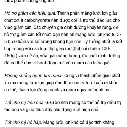
thực phẩm chống ung thư…
Hỗ trợ giảm cân hiệu quả:
Thành phần măng lưỡi lợn giàu
chất xơ, ít carbohydrate nên được coi là trợ thủ đắc lực cho
việc giảm cân. Các chuyên gia dinh dưỡng khuyên rằng, để
hỗ trợ giảm cân tốt nhất, bạn nên ăn măng lưỡi lợn khô từ 3-
5 bữa/tuần với số lượng không hạn chế. Lý tưởng nhất là kết
hợp măng với các loại thịt giàu mỡ (thịt chỉ chiếm 100-
150gr) vừa dễ ăn, vừa giàu năng lượng, đủ chất dinh dưỡng
để cơ thể duy trì hoạt động mà vẫn giảm cân hiệu quả.
Phòng chống bệnh tim mạch
: Cùng vì thành phần giàu chất
xơ mà măng lưỡi lợn giúp đào thải cholesterol xấu ra khỏi
cơ thể, thanh lọc động mạch và giảm nguy cơ bệnh tim.
Tốt cho hệ tiêu hóa
: Giàu xơ nên măng có thể hỗ trợ điều trị
táo bón và giúp thúc đẩy nhu động ruột hiệu quả.
Tốt cho hệ hô hấp:
Măng lưỡi lợn khô có đặc tính kháng