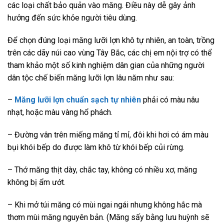
các loại chất bảo quản vào măng. Điều này dễ gây ảnh
hưởng đến sức khỏe người tiêu dùng.
Để chọn đúng loại măng lưỡi lợn khô tự nhiên, an toàn, trồng
trên các dãy núi cao vùng Tây Bắc, các chị em nội trợ có thể
tham khảo một số kinh nghiệm dân gian của những người
dân tộc chế biến măng lưỡi lợn lâu năm như sau:
–
Măng lưỡi lợn chuẩn sạch tự nhiên
phải có màu nâu
nhạt, hoặc màu vàng hổ phách.
– Đường vân trên miếng măng tỉ mỉ, đôi khi hơi có ám màu
bụi khói bếp do được làm khô từ khói bếp củi rừng.
– Thớ măng thịt dày, chắc tay, không có nhiều xơ, măng
không bị ẩm ướt.
– Khi mở túi măng có mùi ngai ngái nhưng không hắc mà
thơm mùi măng nguyên bản. (Măng sấy bằng lưu huỳnh sẽ