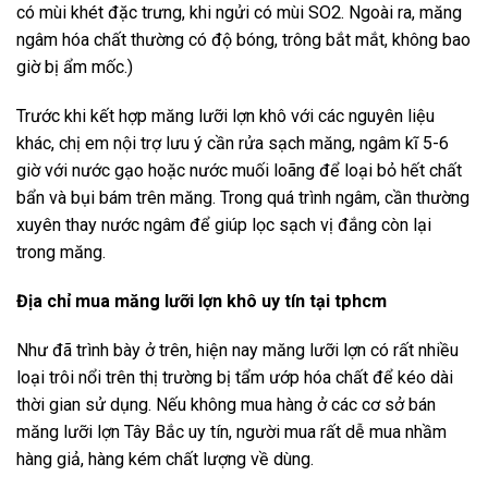
có mùi khét đặc trưng, khi ngửi có mùi SO2. Ngoài ra, măng
ngâm hóa chất thường có độ bóng, trông bắt mắt, không bao
giờ bị ẩm mốc.)
Trước khi kết hợp măng lưỡi lợn khô với các nguyên liệu
khác, chị em nội trợ lưu ý cần rửa sạch măng, ngâm kĩ 5-6
giờ với nước gạo hoặc nước muối loãng để loại bỏ hết chất
bẩn và bụi bám trên măng. Trong quá trình ngâm, cần thường
xuyên thay nước ngâm để giúp lọc sạch vị đắng còn lại
trong măng.
Địa chỉ mua măng lưỡi lợn khô uy tín tại tphcm
Như đã trình bày ở trên, hiện nay măng lưỡi lợn có rất nhiều
loại trôi nổi trên thị trường bị tẩm ướp hóa chất để kéo dài
thời gian sử dụng. Nếu không mua hàng ở các cơ sở bán
măng lưỡi lợn Tây Bắc uy tín, người mua rất dễ mua nhầm
hàng giả, hàng kém chất lượng về dùng.