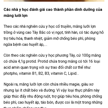
Các nhà y học đánh giá cao thành phần dinh dưỡng của
măng lưỡi lợn
Theo các nhà nghiên cứu y học cổ truyền, măng lưỡi lợn
trồng ở vùng cao Tây Bắc có vị ngọt, tính hàn, có tác dụng hỗ
trợ tiêu hóa, thanh nhiệt, giảm mỡ chống béo phì, phòng
ngữa bệnh cao huyết áp,….
Còn theo các nghiên cứu y học phương Tây, cứ 100g măng
có chứa 4,1g protid. Protid chứa trong măng có tới 16 loại
acid amin quan trọng với sự trao đổi chất cơ thể như:
photpho, vitamin B1, B2, B3, vitamin C, Lipid…
Ngoài ra, măng lưỡi lợn còn chứa nhiều magie, giàu xơ
nhưng lại ít chất béo và đường. Vì vậy loại thực phẩm này
giúp thúc đẩy nhu động ruột, trợ giúp tiêu hóa, phòng chống
béo phì, cao huyết áp, táo bón, được coi là một trong những