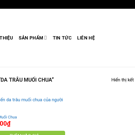
 THIỆU
SẢN PHẨM
TIN TỨC
LIÊN HỆ
DA TRÂU MUỐI CHUA”
Hiển thị kết
Muối Chua
000
₫