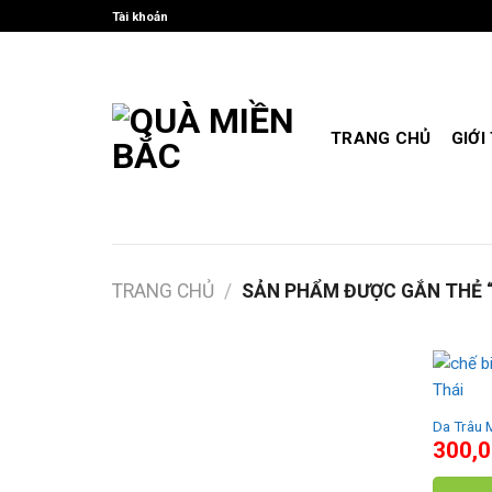
Skip
Tài khoản
to
content
TRANG CHỦ
GIỚI
TRANG CHỦ
/
SẢN PHẨM ĐƯỢC GẮN THẺ “
Da Trâu 
300,