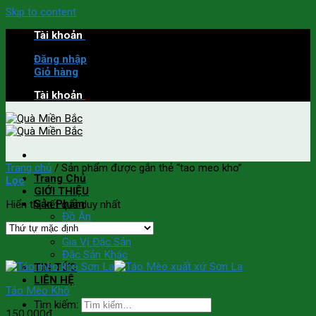
Skip to content
Tài khoản
Đăng nhập
Giỏ hàng
Tài khoản
Trang chủ
/
Sản phẩm được gắn thẻ “tao meo kho”
Trang Chủ
Lọc
GIỚI THIỆU
Sản Phẩm
Hiển thị kết quả duy nhất
Đồ Ăn
Đồ Uống
Gia Vị Đặc Sản
Đặc Sản Khác
TIN TỨC
LIÊN HỆ
Táo Mèo Khô
Tìm kiếm:
150,000
₫