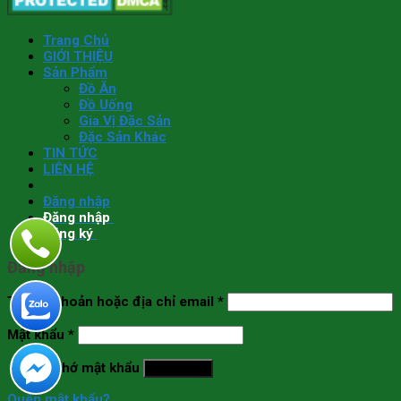
Trang Chủ
GIỚI THIỆU
Sản Phẩm
Đồ Ăn
Đồ Uống
Gia Vị Đặc Sản
Đặc Sản Khác
TIN TỨC
LIÊN HỆ
Đăng nhập
Đăng nhập
Đăng ký
Đăng nhập
Tên tài khoản hoặc địa chỉ email
*
Mật khẩu
*
Ghi nhớ mật khẩu
Đăng nhập
Quên mật khẩu?