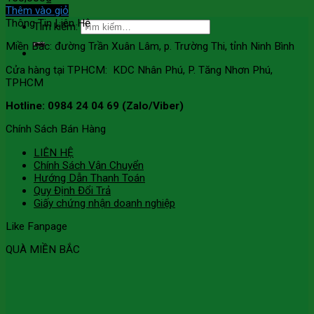
Thêm vào giỏ
Thông Tin Liên Hệ
Tìm kiếm:
Miền Bắc: đường Trần Xuân Lâm, p. Trường Thi, tỉnh Ninh Bình
Cửa hàng tại TPHCM: KDC Nhân Phú, P. Tăng Nhơn Phú,
TPHCM
Hotline: 0984 24 04 69 (Zalo/Viber)
Chính Sách Bán Hàng
LIÊN HỆ
Chính Sách Vận Chuyển
Hướng Dẫn Thanh Toán
Quy Định Đổi Trả
Giấy chứng nhận doanh nghiệp
Like Fanpage
QUÀ MIỀN BẮC