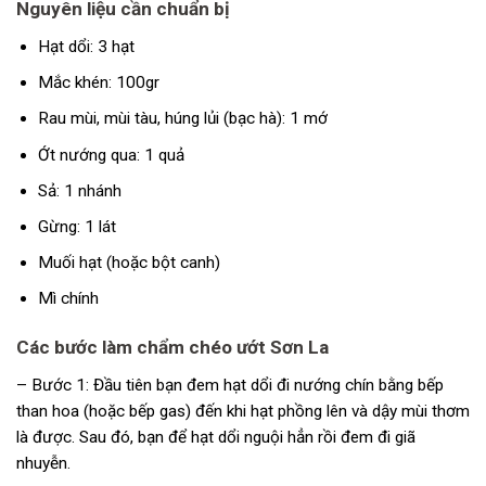
Nguyên liệu cần chuẩn bị
Hạt dổi: 3 hạt
Mắc khén: 100gr
Rau mùi, mùi tàu, húng lủi (bạc hà): 1 mớ
Ớt nướng qua: 1 quả
Sả: 1 nhánh
Gừng: 1 lát
Muối hạt (hoặc bột canh)
Mì chính
Các bước làm chẩm chéo ướt Sơn La
– Bước 1: Đầu tiên bạn đem hạt dổi đi nướng chín bằng bếp
than hoa (hoặc bếp gas) đến khi hạt phồng lên và dậy mùi thơm
là được. Sau đó, bạn để hạt dổi nguội hẳn rồi đem đi giã
nhuyễn.