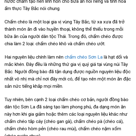
nước chấm tạo nên linh hồn cho bữa ăn nói riêng và tinh hoa
ẩm thực Tây Bắc nói chung.
Chẩm chéo là một loại gia vị vùng Tây Bắc, từ xa xưa đã trở
thành món ăn đi vào huyền thoại, không thể thiếu trong mỗi
bữa ăn của người dân tộc Thái. Trong đó, chẩm chéo được
chia làm 2 loại: chẩm chéo khô và chẩm chéo ướt.
Hai nguyên liệu chính làm nên
chẩm chéo Sơn La
là hạt dổi và
mắc khén. Đây đều là những thứ gia vị quý giá tại vùng núi Tây
Bắc. Người đồng bào đã tận dụng được nguồn nguyên liệu độc
nhất vô nhị mà chỉ nơi đây mới có, để tạo nên một món ăn đặc
sản nức tiếng khắp mọi miền.
Tuy nhiên, bên cạnh 2 loại chẩm chéo cơ bản, người đồng bào
dân tộc Sơn La đã sáng tạo làm phong phú, đa dạng món ăn
này hơn khi gia giảm hoặc thêm các loại nguyên liệu khác như
chẩm chéo tắp cáy (chéo gan gà), chẩm chéo pà (chéo cá),
chẩm chéo hòm pẻn (chéo rau mùi), chẩm chéo nặm xổm
(chéo nước chua),…