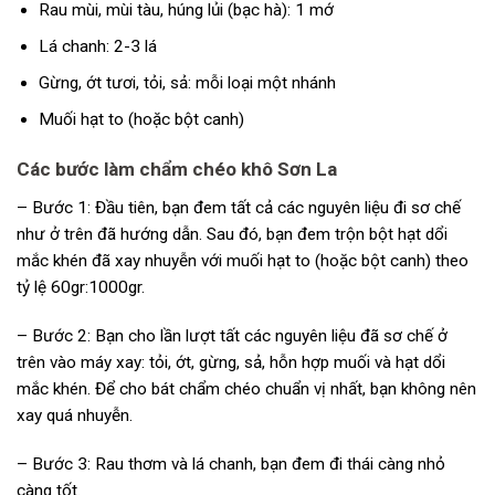
Rau mùi, mùi tàu, húng lủi (bạc hà): 1 mớ
Lá chanh: 2-3 lá
Gừng, ớt tươi, tỏi, sả: mỗi loại một nhánh
Muối hạt to (hoặc bột canh)
Các bước làm chẩm chéo khô Sơn La
– Bước 1: Đầu tiên, bạn đem tất cả các nguyên liệu đi sơ chế
như ở trên đã hướng dẫn. Sau đó, bạn đem trộn bột hạt dổi
mắc khén đã xay nhuyễn với muối hạt to (hoặc bột canh) theo
tỷ lệ 60gr:1000gr.
– Bước 2: Bạn cho lần lượt tất các nguyên liệu đã sơ chế ở
trên vào máy xay: tỏi, ớt, gừng, sả, hỗn hợp muối và hạt dổi
mắc khén. Để cho bát chẩm chéo chuẩn vị nhất, bạn không nên
xay quá nhuyễn.
– Bước 3: Rau thơm và lá chanh, bạn đem đi thái càng nhỏ
càng tốt.