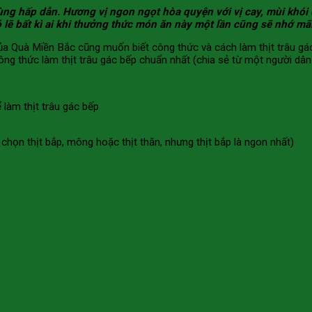
ng hấp dẫn. Hương vị ngon ngọt hòa quyện với vị cay, mùi khói đ
ẽ bất kì ai khi thưởng thức món ăn này một lần cũng sẽ nhớ mãi
ủa Quà Miền Bắc cũng muốn biết công thức và cách làm thịt trâu gá
ông thức làm thịt trâu gác bếp chuẩn nhất (chia sẻ từ một người dân
 chọn thịt bắp, mông hoặc thịt thăn, nhưng thịt bắp là ngon nhất)