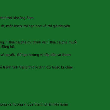
 thịt thái khoảng 3cm
 ớt, mắc khén, tỏi bạn bóc vỏ rồi giã nhuyễn
ừng, 1 thìa cà phê mì chính và 1 thìa cà phê muối
ờ đồng hồ.
ặc vỏ quyết,…để tạo hương vị hấp dẫn và thơm
tránh tình trạng thịt bị dính bụi hoặc bị cháy.
 lượng và hương vị của thành phẩm khi hoàn