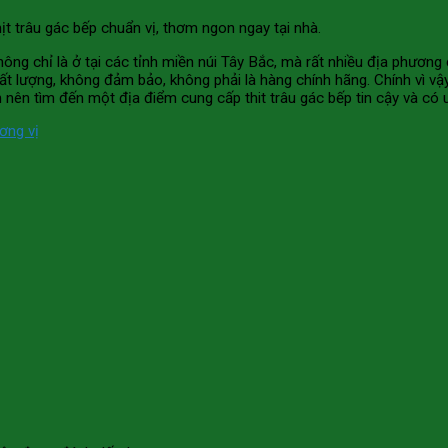
ịt trâu gác bếp chuẩn vị, thơm ngon ngay tại nhà.
 không chỉ là ở tại các tỉnh miền núi Tây Bắc, mà rất nhiều địa phư
t lượng, không đảm bảo, không phải là hàng chính hãng. Chính vì vậ
n nên tìm đến một địa điểm cung cấp thit trâu gác bếp tin cậy và có uy
ơng vị