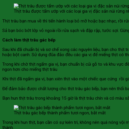
Thịt trâu được tẩm ướp với các loại gia vị đặc sản núi rừng 
Thịt trâu bạn mua về thì tiến hành loại bỏ mỡ hoặc bạc nhạc, rồi r
Sả bạn bóc bớt lớp vỏ ngoài rồi rửa sạch và đập rập, tước sợi. Gừng
Cách làm thịt trâu gác bếp
Sau khi đã chuẩn bị và sơ chế xong các nguyên liệu, bạn cho thịt trâ
hoặc bột canh. Sử dụng đũa đảo đều các gia vị để miếng thịt có th
Trong khi chờ thịt ngấm gia vị, bạn chuẩn bị củi gỗ to và khu vực
ngon hơn cho miếng thịt trâu
Khi thịt đã ngấm gia vị, bạn xiên thịt vào một chiếc que cứng rồi gá
Để đảm bảo được chất lượng cho thịt trâu gác bếp, bạn nên thổi bay
Bạn hun thịt trâu trong khoảng 15 giờ là thịt trâu chín và có màu s
Thịt trâu gác bếp thành phẩm tươi ngon, bắt mắt
Trong khi hun thịt, bạn cần có sự kiên trì, không nên quá nóng vội
thành.