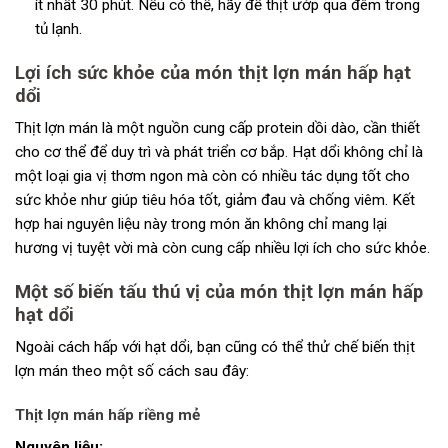
ít nhất 30 phút. Nếu có thể, hãy để thịt ướp qua đêm trong
tủ lạnh.
Lợi ích sức khỏe của món thịt lợn mán hấp hạt
dổi
Thịt lợn mán là một nguồn cung cấp protein dồi dào, cần thiết
cho cơ thể để duy trì và phát triển cơ bắp. Hạt dổi không chỉ là
một loại gia vị thơm ngon mà còn có nhiều tác dụng tốt cho
sức khỏe như giúp tiêu hóa tốt, giảm đau và chống viêm. Kết
hợp hai nguyên liệu này trong món ăn không chỉ mang lại
hương vị tuyệt vời mà còn cung cấp nhiều lợi ích cho sức khỏe.
Một số biến tấu thú vị của món thịt lợn mán hấp
hạt dổi
Ngoài cách hấp với hạt dổi, bạn cũng có thể thử chế biến thịt
lợn mán theo một số cách sau đây:
Thịt lợn mán hấp riềng mẻ
Nguyên liệu: