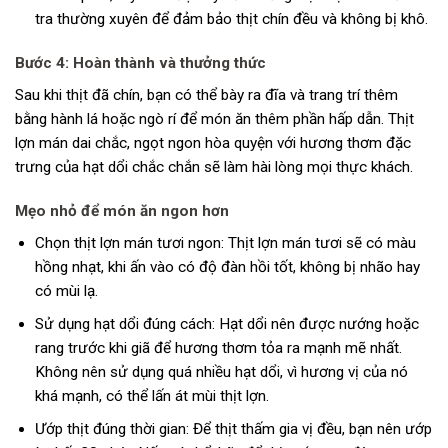
tra thường xuyên để đảm bảo thịt chín đều và không bị khô.
Bước 4: Hoàn thành và thưởng thức
Sau khi thịt đã chín, bạn có thể bày ra đĩa và trang trí thêm
bằng hành lá hoặc ngò rí để món ăn thêm phần hấp dẫn. Thịt
lợn mán dai chắc, ngọt ngon hòa quyện với hương thơm đặc
trưng của hạt dổi chắc chắn sẽ làm hài lòng mọi thực khách.
Mẹo nhỏ để món ăn ngon hơn
Chọn thịt lợn mán tươi ngon: Thịt lợn mán tươi sẽ có màu
hồng nhạt, khi ấn vào có độ đàn hồi tốt, không bị nhão hay
có mùi lạ.
Sử dụng hạt dổi đúng cách: Hạt dổi nên được nướng hoặc
rang trước khi giã để hương thơm tỏa ra mạnh mẽ nhất.
Không nên sử dụng quá nhiều hạt dổi, vì hương vị của nó
khá mạnh, có thể lấn át mùi thịt lợn.
Ướp thịt đúng thời gian: Để thịt thấm gia vị đều, bạn nên ướp