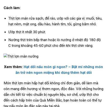
Cách làm:
Thịt lợn mán rửa sạch, để ráo, ướp với các gia vị: muối, tiêu,
hạt nêm, mật ong, dầu hào, hành tím, tỏi, gừng băm nhỏ.
Ướp thịt ít nhất 30 phút.
Nướng thịt trên bếp than hoặc lò nướng ở nhiệt độ 180 độ
C trong khoảng 45-60 phút cho đến khi thịt chín vàng.
Xem thêm:
Hạt dổi nấu món gì ngon? – Bật mí những món
ăn trở nên ngon miệng khi dùng thêm hạt dổi
Món thịt lợn mán hấp hạt dổi không chỉ đơn giản, dễ làm mà
còn mang đến hương vị thơm ngon, độc đáo. Với những hướng
dẫn chi tiết từ việc chuẩn bị nguyên liệu, sơ chế, ướp thịt cho
đến cách hấp trên của Quà Miền Bắc, bạn hoàn toàn có thể tự
tay nấu món ăn đặc sản này tại nhà.