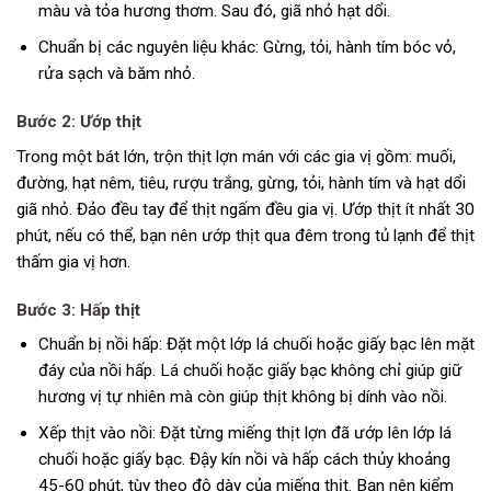
màu và tỏa hương thơm. Sau đó, giã nhỏ hạt dổi.
Chuẩn bị các nguyên liệu khác: Gừng, tỏi, hành tím bóc vỏ,
rửa sạch và băm nhỏ.
Bước 2: Ướp thịt
Trong một bát lớn, trộn thịt lợn mán với các gia vị gồm: muối,
đường, hạt nêm, tiêu, rượu trắng, gừng, tỏi, hành tím và hạt dổi
giã nhỏ. Đảo đều tay để thịt ngấm đều gia vị. Ướp thịt ít nhất 30
phút, nếu có thể, bạn nên ướp thịt qua đêm trong tủ lạnh để thịt
thấm gia vị hơn.
Bước 3: Hấp thịt
Chuẩn bị nồi hấp: Đặt một lớp lá chuối hoặc giấy bạc lên mặt
đáy của nồi hấp. Lá chuối hoặc giấy bạc không chỉ giúp giữ
hương vị tự nhiên mà còn giúp thịt không bị dính vào nồi.
Xếp thịt vào nồi: Đặt từng miếng thịt lợn đã ướp lên lớp lá
chuối hoặc giấy bạc. Đậy kín nồi và hấp cách thủy khoảng
45-60 phút, tùy theo độ dày của miếng thịt. Bạn nên kiểm