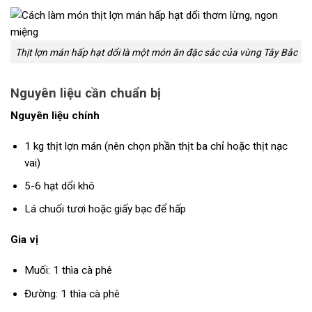
Thịt lợn mán hấp hạt dổi là một món ăn đặc sắc của vùng Tây Bắc
Nguyên
l
iệu
c
ần
c
huẩn
b
ị
Nguyên liệu chính
1 kg thịt lợn mán (nên chọn phần thịt ba chỉ hoặc thịt nạc
vai)
5-6 hạt dổi khô
Lá chuối tươi hoặc giấy bạc để hấp
Gia vị
Muối: 1 thìa cà phê
Đường: 1 thìa cà phê