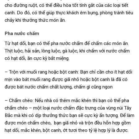
cho đường ruột, có thể điều hòa tốt tính gắt của các loại tiết
canh. Do đó, có thể giúp thực khách êm bụng, phòng tránh tiêu
chảy khi thưởng thức món ăn.
Pha nước chấm
Từ hạt dổi, bạn có thể pha nước chấm để chấm các món ăn.
Thịt luộc, hải sản, lòng luộc, gà luộc, khi chấm với nước chấm
có hạt dổi, ăn cực kỳ bắt miệng.
– Trộn với muối rang hoặc bột canh: Bạn chỉ cần cho ít hạt dổi
mịn vào bát muối rang được giã nhỏ hoặc bột canh là đã có
được bát nước chấm chất lượng, chấm gì cũng ngon
– Chẩm chéo: Nếu nhà có thêm mắc khén thì bạn có thể pha
chẩm chéo – một loại nước chấm đặc trưng của vùng núi Tây
Bắc mà khi có dịp thưởng thức bạn sẽ cực kỳ ấn tượng. Để làm
được món chẩm chéo, bạn giã nhỏ và trộn đều hỗn hợp gồm
hạt dổi, mắc khén, bột canh, ớt tươi theo tỷ lệ hợp lý là được.