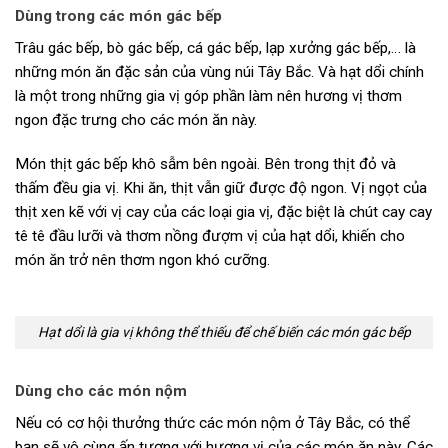
Dùng trong các món gác bếp
Trâu gác bếp, bò gác bếp, cá gác bếp, lạp xưởng gác bếp,… là
những món ăn đặc sản của vùng núi Tây Bắc. Và hạt dổi chính
là một trong những gia vị góp phần làm nên hương vị thơm
ngon đặc trưng cho các món ăn này.
Món thịt gác bếp khô sẫm bên ngoài. Bên trong thịt đỏ và
thấm đều gia vị. Khi ăn, thịt vẫn giữ được độ ngon. Vị ngọt của
thịt xen kẽ với vị cay của các loại gia vị, đặc biệt là chút cay cay
tê tê đầu lưỡi và thơm nồng đượm vị của hạt dổi, khiến cho
món ăn trở nên thơm ngon khó cưỡng.
Hạt dổi là gia vị không thể thiếu để chế biến các món gác bếp
Dùng cho các món nộm
Nếu có cơ hội thưởng thức các món nộm ở Tây Bắc, có thể
bạn sẽ vô cùng ấn tượng với hương vị của các món ăn này. Các