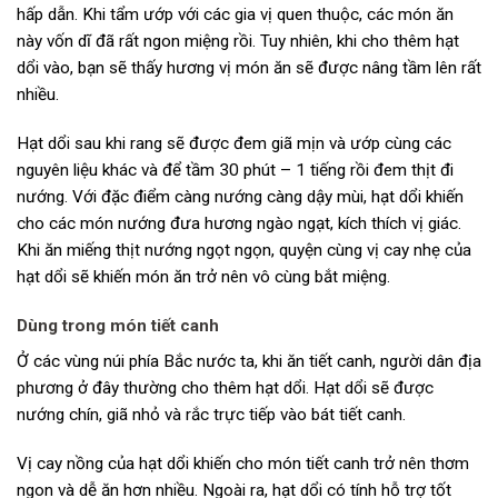
hấp dẫn. Khi tẩm ướp với các gia vị quen thuộc, các món ăn
này vốn dĩ đã rất ngon miệng rồi. Tuy nhiên, khi cho thêm hạt
dổi vào, bạn sẽ thấy hương vị món ăn sẽ được nâng tầm lên rất
nhiều.
Hạt dổi sau khi rang sẽ được đem giã mịn và ướp cùng các
nguyên liệu khác và để tầm 30 phút – 1 tiếng rồi đem thịt đi
nướng. Với đặc điểm càng nướng càng dậy mùi, hạt dổi khiến
cho các món nướng đưa hương ngào ngạt, kích thích vị giác.
Khi ăn miếng thịt nướng ngọt ngọn, quyện cùng vị cay nhẹ của
hạt dổi sẽ khiến món ăn trở nên vô cùng bắt miệng.
Dùng trong món tiết canh
Ở các vùng núi phía Bắc nước ta, khi ăn tiết canh, người dân địa
phương ở đây thường cho thêm hạt dổi. Hạt dổi sẽ được
nướng chín, giã nhỏ và rắc trực tiếp vào bát tiết canh.
Vị cay nồng của hạt dổi khiến cho món tiết canh trở nên thơm
ngon và dễ ăn hơn nhiều. Ngoài ra, hạt dổi có tính hỗ trợ tốt