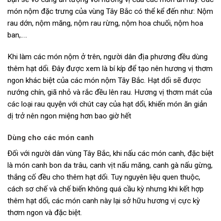
món nộm đặc trưng của vùng Tây Bắc có thể kể đến như: Nộm
rau dớn, nộm măng, nộm rau rừng, nộm hoa chuối, nộm hoa
ban,….
Khi làm các món nộm ở trên, người dân địa phương đều dùng
thêm hạt dổi. Đây được xem là bí kíp để tạo nên hương vị thơm
ngon khác biệt của các món nộm Tây Bắc. Hạt dổi sẽ được
nướng chín, giã nhỏ và rắc đều lên rau. Hương vị thơm mát của
các loại rau quyện với chút cay của hạt dổi, khiến món ăn giản
dị trở nên ngon miệng hơn bao giờ hết
Dùng cho các món canh
Đối với người dân vùng Tây Bắc, khi nấu các món canh, đặc biệt
là món canh bon da trâu, canh vịt nấu măng, canh gà nấu gừng,
thắng cố đều cho thêm hạt dổi. Tuy nguyên liệu quen thuộc,
cách sơ chế và chế biến không quá cầu kỳ nhưng khi kết hợp
thêm hạt dổi, các món canh này lại sở hữu hương vị cực kỳ
thơm ngon và đặc biệt.