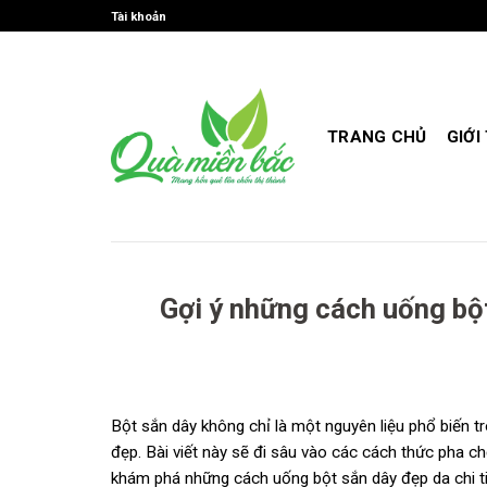
Skip
Tài khoản
to
content
TRANG CHỦ
GIỚI
Gợi ý những cách uống bộ
Bột sắn dây không chỉ là một nguyên liệu phổ biến t
đẹp. Bài viết này sẽ đi sâu vào các cách thức pha c
khám phá những cách uống bột sắn dây đẹp da chi ti