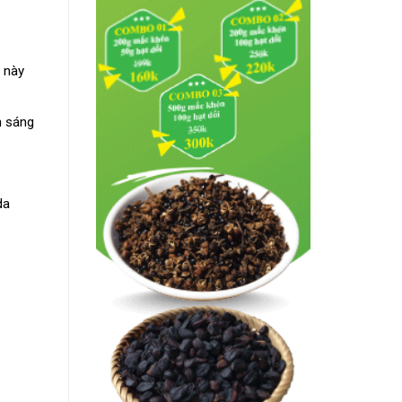
 này
m sáng
da