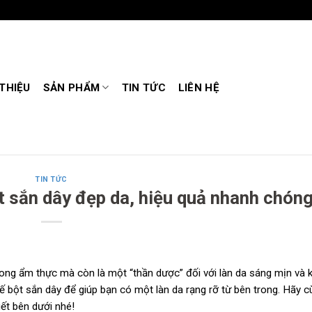
 THIỆU
SẢN PHẨM
TIN TỨC
LIÊN HỆ
TIN TỨC
t sắn dây đẹp da, hiệu quả nhanh chón
rong ẩm thực mà còn là một “thần dược” đối với làn da sáng mịn và 
hế bột sắn dây để giúp bạn có một làn da rạng rỡ từ bên trong. Hãy c
ết bên dưới nhé!