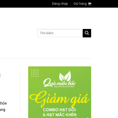
Đăng nhập
Giỏ hàng
Tìm
kiếm:
g
khỏe
ùng