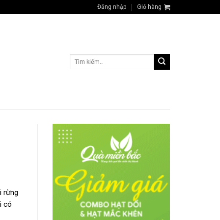
Đăng nhập
Giỏ hàng
Tìm
kiếm:
i rừng
i có