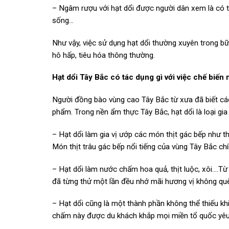
– Ngâm rượu với hạt dổi được người dân xem là có tá
sống…
Như vậy, việc sử dụng hạt dổi thường xuyên trong b
hô hấp, tiêu hóa thông thường.
Hạt dổi Tây Bắc có tác dụng gì với việc chế biến
Người đồng bào vùng cao Tây Bắc từ xưa đã biết các
phẩm. Trong nền ẩm thực Tây Bắc, hạt dổi là loại gi
– Hạt dổi làm gia vị ướp các món thịt gác bếp như thị
Món thịt trâu gác bếp nổi tiếng của vùng Tây Bắc chí
– Hạt dổi làm nước chấm hoa quả, thịt luộc, xôi….T
đã từng thử một lần đều nhớ mãi hương vị không qu
– Hạt dổi cũng là một thành phần không thể thiếu 
chấm này được du khách khắp mọi miền tổ quốc yêu