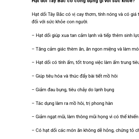
Hạt dổi Tây Bắc có công dụng gì với sức khỏe?
Hạt dổi Tây Bắc có vị cay thơm, tính nóng và có giá t
đối với sức khỏe con người.
– Hạt dổi giúp xua tan cảm lạnh và tiếp thêm sinh lự
– Tăng cảm giác thèm ăn, ăn ngon miệng và làm mó
– Hạt dổi có tính ấm, tốt trong việc làm ấm trung tiê
– Giúp tiêu hóa và thúc đẩy bài tiết mồ hôi
– Giảm đau bụng, tiêu chảy do lạnh bụng
– Tác dụng làm ra mồ hôi, trị phong hàn
– Giảm ngạt mũi, làm thông mũi họng vì có thể khiến 
– Có hạt dổi các món ăn không dễ hỏng, chứng tỏ ch