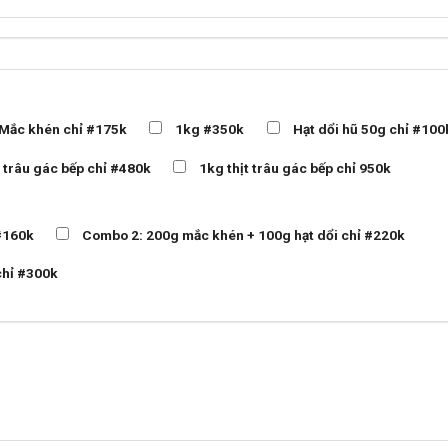
Mắc khén chỉ #175k
1kg #350k
Hạt dổi hũ 50g chỉ #100
t trâu gác bếp chỉ #480k
1kg thịt trâu gác bếp chỉ 950k
#160k
Combo 2: 200g mắc khén + 100g hạt dổi chỉ #220k
chỉ #300k