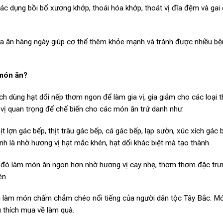
c dụng bồi bổ xương khớp, thoái hóa khớp, thoát vị đĩa đệm và gai 
ữa ăn hàng ngày giúp cơ thể thêm khỏe mạnh và tránh được nhiều bệ
 món ăn?
h dùng hạt dổi nếp thơm ngon để làm gia vị, gia giảm cho các loại 
a vị quan trọng để chế biến cho các món ăn trứ danh như:
t lợn gác bếp, thịt trâu gác bếp, cá gác bếp, lạp sườn, xúc xích gác
nh là nhờ hương vị hạt mắc khén, hạt dổi khác biệt mà tạo thành.
ừ đó làm món ăn ngon hơn nhờ hương vị cay nhẹ, thơm thơm đặc trưn
ên.
khi làm món chấm chẳm chéo nổi tiếng của người dân tộc Tây Bắc. M
 thích mua về làm quà.