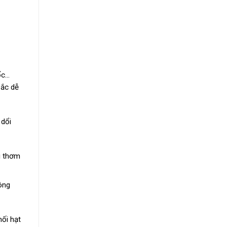
ốc…
Bắc dễ
 dổi
i thơm
ông
hối hạt