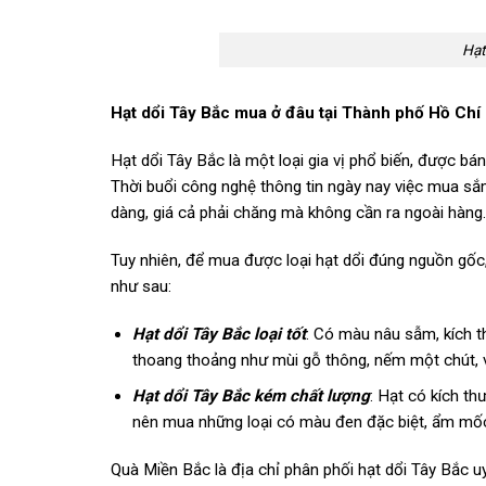
Hạt
Hạt dổi Tây Bắc mua ở đâu tại Thành phố Hồ Chí
Hạt dổi Tây Bắc là một loại gia vị phổ biến, được bá
Thời buổi công nghệ thông tin ngày nay việc mua sắ
dàng, giá cả phải chăng mà không cần ra ngoài hàng.
Tuy nhiên, để mua được loại hạt dổi đúng nguồn gốc,
như sau:
Hạt dổi Tây Bắc loại tốt
: Có màu nâu sẫm, kích t
thoang thoảng như mùi gỗ thông, nếm một chút, v
Hạt dổi Tây Bắc kém chất lượng
: Hạt có kích t
nên mua những loại có màu đen đặc biệt, ẩm mốc
Quà Miền Bắc là địa chỉ phân phối hạt dổi Tây Bắc u