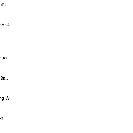
cột
nh về
thực
 bếp…
g. Ai
ón