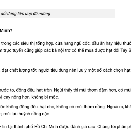
 dổi dùng tẩm ướp đồ nướng
 Minh?
n trong các siêu thị tổng hợp, cửa hàng ngũ cốc, dầu ăn hay hiệu thu
m trực tuyến cũng giúp các bà nội trợ có thể mua được hạt dổi Tây 
 đạt chất lượng tốt, người tiêu dùng nên lưu ý một số cách chọn hạt
hước to, đồng đều, hạt tròn. Ngửi thấy thì mùi thơm đậm hơn, có mù
ị cay nồng hơn, không bị mốc.
hước không đồng đều, hạt nhỏ, không có mùi thơm nồng. Ngoài ra, kh
, mùi lưu huỳnh nồng nặc.
y tín tại thành phố Hồ Chí Minh được đánh giá cao. Chúng tôi phân p