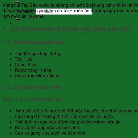
Vùng núi Tây Bắc nước ta không chỉ sở hữu khung cảnh thiên nhiên
đến món thịt lợn gác bếp xào tỏi – món ăn thường ngày của người
Tìm kiếm:
làm món ăn này nhé!
1. Cách làm món thịt lợn gác bếp xào tỏi
1.1. Chuẩn bị nguyên liệu
Thịt lợn gác bếp: 300gr
Tỏi: 1 củ
Gừng: 3 lát
Rượu trắng: 1 thìa
Gia vị: mì chính, dầu ăn
1.2. Các bước thực hiện
Bước 1: Sơ chế nguyên liệu
Đun sôi một nồi nước rồi tắt bếp. Sau đó, cho thịt lợn gác
Cạo lông ở bì miếng thịt rồi rửa sạch lại với nước.
Thái thịt lợn gác bếp thành từng miếng mỏng vừa ăn.
Bóc vỏ tỏi, đập dập và băm nhỏ.
Cạo vỏ gừng, rửa sạch và băm nhỏ.