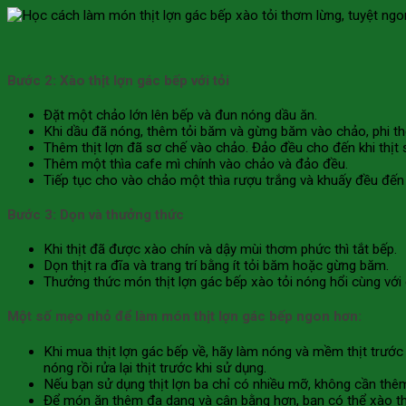
Bước 2: Xào thịt lợn gác bếp với tỏi
Đặt một chảo lớn lên bếp và đun nóng dầu ăn.
Khi dầu đã nóng, thêm tỏi băm và gừng băm vào chảo, phi t
Thêm thịt lợn đã sơ chế vào chảo. Đảo đều cho đến khi thịt s
Thêm một thìa cafe mì chính vào chảo và đảo đều.
Tiếp tục cho vào chảo một thìa rượu trắng và khuấy đều đến 
Bước 3: Dọn và thưởng thức
Khi thịt đã được xào chín và dậy mùi thơm phức thì tắt bếp.
Dọn thịt ra đĩa và trang trí bằng ít tỏi băm hoặc gừng băm.
Thưởng thức món thịt lợn gác bếp xào tỏi nóng hổi cùng vớ
Một số mẹo nhỏ để làm món thịt lợn gác bếp ngon hơn:
Khi mua thịt lợn gác bếp về, hãy làm nóng và mềm thịt trước
nóng rồi rửa lại thịt trước khi sử dụng.
Nếu bạn sử dụng thịt lợn ba chỉ có nhiều mỡ, không cần thêm
Để món ăn thêm đa dạng và cân bằng hơn, bạn có thể xào th