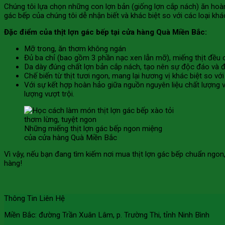
Chúng tôi lựa chọn những con lợn bản (giống lợn cắp nách) ăn hoàn
gác bếp của chúng tôi dễ nhận biết và khác biệt so với các loại khá
Đặc điểm của thịt lợn gác bếp tại cửa hàng Quà Miền Bắc:
Mỡ trong, ăn thơm không ngán
Đủ ba chỉ (bao gồm 3 phần nạc xen lẫn mỡ), miếng thịt đều 
Da dày đúng chất lợn bản cắp nách, tạo nên sự độc đáo và đ
Chế biến từ thịt tươi ngon, mang lại hương vị khác biệt so vớ
Với sự kết hợp hoàn hảo giữa nguồn nguyên liệu chất lượng 
lượng vượt trội.
Những miếng thịt lợn gác bếp ngon miệng
của cửa hàng Quà Miền Bắc
Vì vậy, nếu bạn đang tìm kiếm nơi mua thịt lợn gác bếp chuẩn ngon
hàng!
Thông Tin Liên Hệ
Miền Bắc: đường Trần Xuân Lâm, p. Trường Thi, tỉnh Ninh Bình