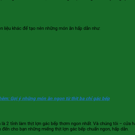
yên liệu khác để tạo nên những món ăn hấp dẫn như:
êm: Gợi ý những món ăn ngon từ thịt ba chỉ gác bếp
 là 2 tỉnh làm thịt lợn gác bếp thơm ngon nhất. Và chúng tôi – cửa 
 đến cho bạn những miếng thịt lợn gác bếp chuẩn ngon, hấp dẫn.