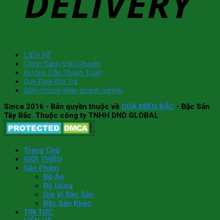
LIÊN HỆ
Chính Sách Vận Chuyển
Hướng Dẫn Thanh Toán
Quy Định Đổi Trả
Giấy chứng nhận doanh nghiệp
Since 2016
- Bản quyền thuộc về
QUÀ MIỀN BẮC
- Đặc Sản
Tây Bắc. Thuộc công ty TNHH DND GLOBAL
Trang Chủ
GIỚI THIỆU
Sản Phẩm
Đồ Ăn
Đồ Uống
Gia Vị Đặc Sản
Đặc Sản Khác
TIN TỨC