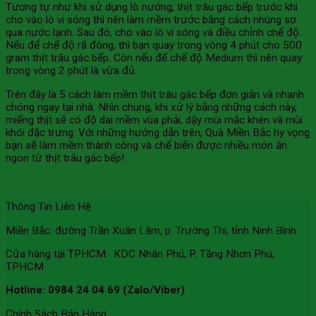
Tương tự như khi sử dụng lò nướng, thịt trâu gác bếp trước khi
cho vào lò vi sóng thì nên làm mềm trước bằng cách nhúng sơ
qua nước lạnh. Sau đó, cho vào lò vi sóng và điều chỉnh chế độ.
Nếu để chế độ rã đông, thì bạn quay trong vòng 4 phút cho 500
gram thịt trâu gác bếp. Còn nếu để chế độ Medium thì nên quay
trong vòng 2 phút là vừa đủ.
Trên đây là 5 cách làm mềm thịt trâu gác bếp đơn giản và nhanh
chóng ngay tại nhà. Nhìn chung, khi xử lý bằng những cách này,
miếng thịt sẽ có độ dai mềm vùa phải, dậy mùi mắc khén và mùi
khói đặc trưng. Với những hướng dẫn trên, Quà Miền Bắc hy vọng
bạn sẽ làm mềm thành công và chế biến được nhiều món ăn
ngon từ thịt trâu gác bếp!
Thông Tin Liên Hệ
Miền Bắc: đường Trần Xuân Lâm, p. Trường Thi, tỉnh Ninh Bình
Cửa hàng tại TPHCM: KDC Nhân Phú, P. Tăng Nhơn Phú,
TPHCM
Hotline: 0984 24 04 69 (Zalo/Viber)
Chính Sách Bán Hàng