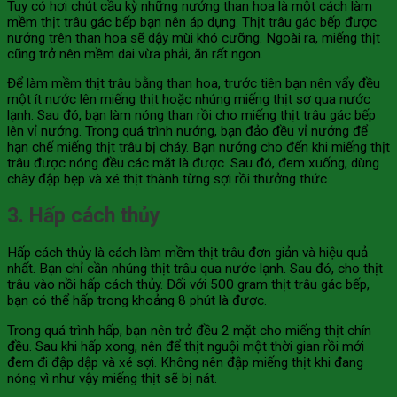
Tuy có hơi chút cầu kỳ những nướng than hoa là một cách làm
mềm thịt trâu gác bếp bạn nên áp dụng. Thịt trâu gác bếp được
nướng trên than hoa sẽ dậy mùi khó cưỡng. Ngoài ra, miếng thịt
cũng trở nên mềm dai vừa phải, ăn rất ngon.
Để làm mềm thịt trâu bằng than hoa, trước tiên bạn nên vẩy đều
một ít nước lên miếng thịt hoặc nhúng miếng thịt sơ qua nước
lạnh. Sau đó, bạn làm nóng than rồi cho miếng thịt trâu gác bếp
lên vỉ nướng. Trong quá trình nướng, bạn đảo đều vỉ nướng để
hạn chế miếng thịt trâu bị cháy. Bạn nướng cho đến khi miếng thịt
trâu được nóng đều các mặt là được. Sau đó, đem xuống, dùng
chày đập bẹp và xé thịt thành từng sợi rồi thưởng thức.
3. Hấp cách thủy
Hấp cách thủy là cách làm mềm thịt trâu đơn giản và hiệu quả
nhất. Bạn chỉ cần nhúng thịt trâu qua nước lạnh. Sau đó, cho thịt
trâu vào nồi hấp cách thủy. Đối với 500 gram thịt trâu gác bếp,
bạn có thể hấp trong khoảng 8 phút là được.
Trong quá trình hấp, bạn nên trở đều 2 mặt cho miếng thịt chín
đều. Sau khi hấp xong, nên để thịt nguội một thời gian rồi mới
đem đi đập dập và xé sợi. Không nên đập miếng thịt khi đang
nóng vì như vậy miếng thịt sẽ bị nát.