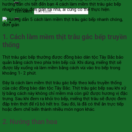
hướng dẫn chi tiết đến bạn 4 cách làm mềm thịt trâu gác bếp
nhanh chóng, đơn giản tại nhà, ai cũng có thể thực hiện.
Tìm kiếm:
1. Cách làm mềm thịt trâu gác bếp truyền
thống
Thịt trâu gác bếp thường được đồng bào dân tộc Tây Bắc bảo
quản bằng cách treo phía trên bếp củi. Khi dùng, miếng thịt sẽ
được lấy xuống và làm mềm bằng cách vùi vào tro bếp trong
khoảng 1- 2 phút.
Đây là cách làm mềm thịt trâu gác bếp theo kiểu truyền thống
của các đồng bào dân tộc Tây Bắc. Thịt trâu gác bếp sau khi xử
lý bằng cách này không chỉ mềm mà còn giữ được hương vị đặc
trưng. Sau khi đem ra khỏi tro bếp, miếng thịt trâu sẽ được đem
đập trên thớt để rũ bỏ hết tro. Sau đó, là đã có thể ăn trực tiếp
hoặc đem chế biến thành nhiều món ngon khác.
2. Nướng than hoa