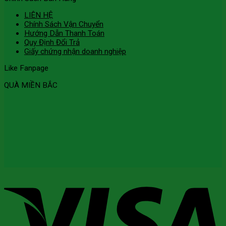
LIÊN HỆ
Chính Sách Vận Chuyển
Hướng Dẫn Thanh Toán
Quy Định Đổi Trả
Giấy chứng nhận doanh nghiệp
Like Fanpage
QUÀ MIỀN BẮC