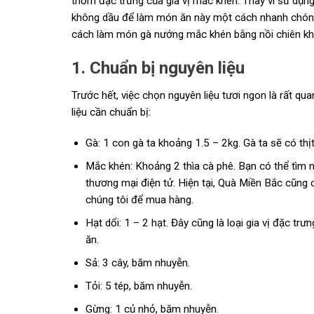
thơm đặc trưng của gia vị mắc khén. Thay vì sử dụng
không dầu để làm món ăn này một cách nhanh chón
cách làm món gà nướng mắc khén bằng nồi chiên khôn
1. Chuẩn bị nguyên liệu
Trước hết, việc chọn nguyên liệu tươi ngon là rất q
liệu cần chuẩn bị:
Gà: 1 con gà ta khoảng 1.5 – 2kg. Gà ta sẽ có thị
Mắc khén: Khoảng 2 thìa cà phê. Bạn có thể tìm 
thương mại điện tử. Hiện tại, Quà Miền Bắc cũng 
chúng tôi để mua hàng.
Hạt dổi: 1 – 2 hạt. Đây cũng là loại gia vị đặc t
ăn.
Sả: 3 cây, băm nhuyễn.
Tỏi: 5 tép, băm nhuyễn.
Gừng: 1 củ nhỏ, băm nhuyễn.