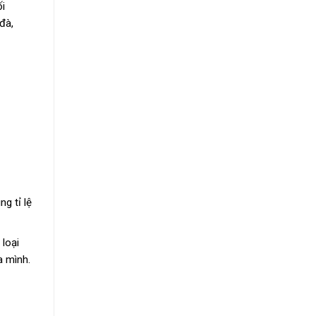
i
đà,
g tỉ lệ
loại
a mình.