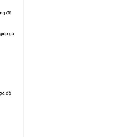
àng để
giúp gà
ược độ