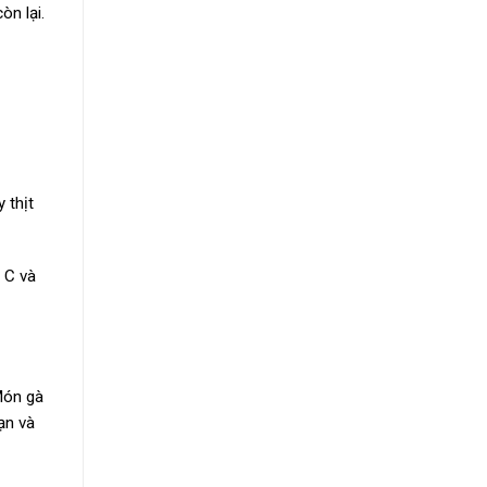
òn lại.
 thịt
 C và
 Món gà
ạn và