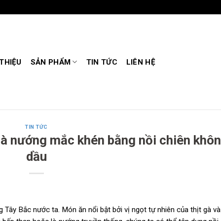
 THIỆU
SẢN PHẨM
TIN TỨC
LIÊN HỆ
TIN TỨC
à nướng mắc khén bằng nồi chiên khô
dầu
ây Bắc nước ta. Món ăn nổi bật bởi vị ngọt tự nhiên của thịt gà v