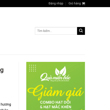
Đăng nhập
Giỏ hàng
Tìm
kiếm:
ng
à hương