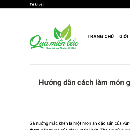
Skip
Tài khoản
to
content
TRANG CHỦ
GIỚI
Hướng dẫn cách làm món g
Gà nướng mắc khén là một món ăn đặc sản của vùng T