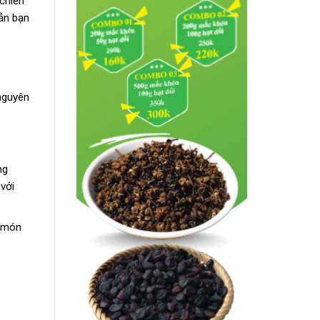
 chiên
ẫn bạn
 nguyên
ng
với
o món