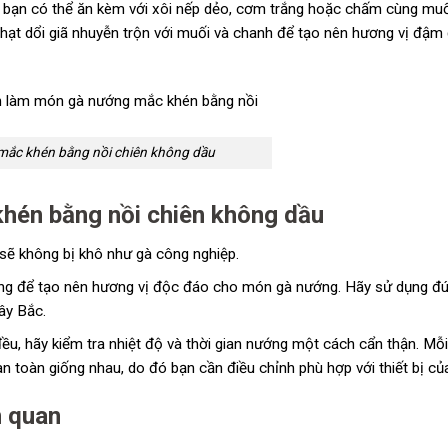
bạn có thể ăn kèm với xôi nếp dẻo, cơm trắng hoặc chấm cùng muố
ạt dổi giã nhuyễn trộn với muối và chanh để tạo nên hương vị đậm 
mắc khén bằng nồi chiên không dầu
khén bằng nồi chiên không dầu
 sẽ không bị khô như gà công nghiệp.
 trọng để tạo nên hương vị độc đáo cho món gà nướng. Hãy sử dụng đún
ây Bắc.
u, hãy kiểm tra nhiệt độ và thời gian nướng một cách cẩn thận. Mỗi 
n toàn giống nhau, do đó bạn cần điều chỉnh phù hợp với thiết bị củ
n quan