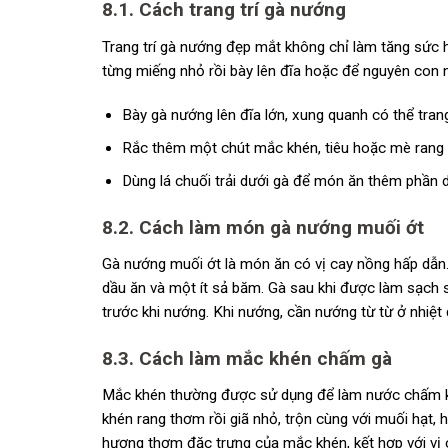
8.1. Cách trang trí gà nướng
Trang trí gà nướng đẹp mắt không chỉ làm tăng sức
từng miếng nhỏ rồi bày lên đĩa hoặc để nguyên con 
Bày gà nướng lên đĩa lớn, xung quanh có thể trang
Rắc thêm một chút mắc khén, tiêu hoặc mè rang l
Dùng lá chuối trải dưới gà để món ăn thêm phần d
8.2. Cách làm món gà nướng muối ớt
Gà nướng muối ớt là món ăn có vị cay nồng hấp dẫn.
dầu ăn và một ít sả băm. Gà sau khi được làm sạch 
trước khi nướng. Khi nướng, cần nướng từ từ ở nhiệt
8.3. Cách làm mắc khén chấm gà
Mắc khén thường được sử dụng để làm nước chấm k
khén rang thơm rồi giã nhỏ, trộn cùng với muối hạt, 
hương thơm đặc trưng của mắc khén, kết hợp với vị