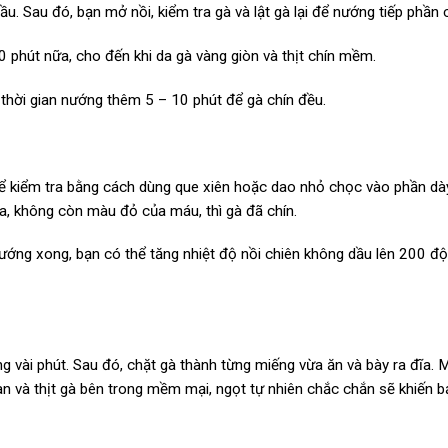
 Sau đó, bạn mở nồi, kiểm tra gà và lật gà lại để nướng tiếp phần c
 phút nữa, cho đến khi da gà vàng giòn và thịt chín mềm.
 thời gian nướng thêm 5 – 10 phút để gà chín đều.
hể kiểm tra bằng cách dùng que xiên hoặc dao nhỏ chọc vào phần dày
ra, không còn màu đỏ của máu, thì gà đã chín.
ướng xong, bạn có thể tăng nhiệt độ nồi chiên không dầu lên 200 độ
ong vài phút. Sau đó, chặt gà thành từng miếng vừa ăn và bày ra đĩa.
an và thịt gà bên trong mềm mại, ngọt tự nhiên chắc chắn sẽ khiến b