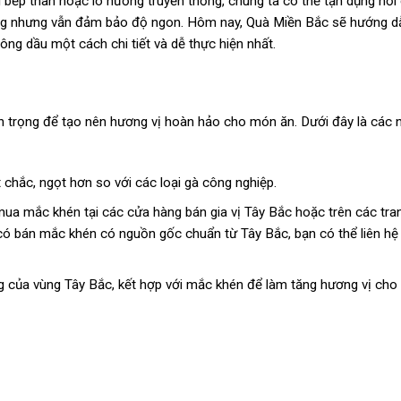
 bếp than hoặc lò nướng truyền thống, chúng ta có thể tận dụng nồi
g nhưng vẫn đảm bảo độ ngon. Hôm nay, Quà Miền Bắc sẽ hướng d
g dầu một cách chi tiết và dễ thực hiện nhất.
uan trọng để tạo nên hương vị hoàn hảo cho món ăn. Dưới đây là các
t chắc, ngọt hơn so với các loại gà công nghiệp.
mua mắc khén tại các cửa hàng bán gia vị Tây Bắc hoặc trên các tra
có bán mắc khén có nguồn gốc chuẩn từ Tây Bắc, bạn có thể liên hệ 
rưng của vùng Tây Bắc, kết hợp với mắc khén để làm tăng hương vị ch