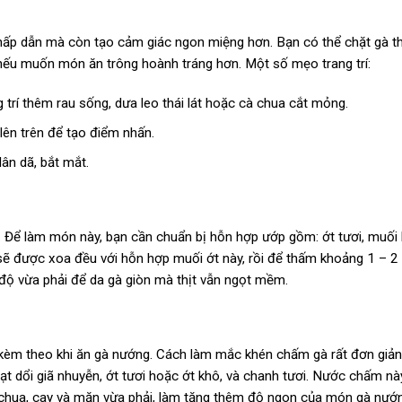
 hấp dẫn mà còn tạo cảm giác ngon miệng hơn. Bạn có thể chặt gà t
nếu muốn món ăn trông hoành tráng hơn. Một số mẹo trang trí:
 trí thêm rau sống, dưa leo thái lát hoặc cà chua cắt mỏng.
ên trên để tạo điểm nhấn.
ân dã, bắt mắt.
 Để làm món này, bạn cần chuẩn bị hỗn hợp ướp gồm: ớt tươi, muối h
sẽ được xoa đều với hỗn hợp muối ớt này, rồi để thấm khoảng 1 – 2 
 độ vừa phải để da gà giòn mà thịt vẫn ngọt mềm.
èm theo khi ăn gà nướng. Cách làm mắc khén chấm gà rất đơn giản
hạt dổi giã nhuyễn, ớt tươi hoặc ớt khô, và chanh tươi. Nước chấm nà
 chua, cay và mặn vừa phải, làm tăng thêm độ ngon của món gà nướ