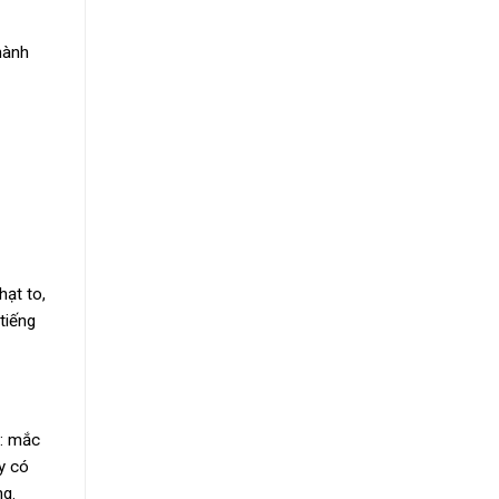
hành
ạt to,
tiếng
: mắc
y có
ng.