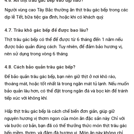
4.6. Ăn thịt trâu gác bếp vào dịp nào?
Người vùng cao Tây Bắc thường ăn thịt trâu gác bếp trong các
dịp lễ Tết, bữa tiệc gia đình, hoặc khi có khách quý.
4.7. Trâu khô gác bếp để được bao lâu?
Thịt trâu gác bếp có thể để được từ 6 tháng đến 1 năm nếu
được bảo quản đúng cách. Tuy nhiên, để đảm bảo hương vị,
nên sử dụng trong vòng 6 tháng.
4.8. Cách bảo quản trâu gác bếp?
Để bảo quản trâu gác bếp, bạn nên giữ thịt ở nơi khô ráo,
thoáng mát, hoặc tốt nhất là trong ngăn mát tủ lạnh. Nếu muốn
bảo quản lâu hơn, có thể đặt trong ngăn đá và bọc kín để tránh
tiếp xúc với không khí.
Hấp thịt trâu gác bếp là cách chế biến đơn giản, giúp giữ
nguyên hương vị thơm ngon của món ăn đặc sản này. Chỉ với
vài bước cơ bản, bạn đã có thể thưởng thức món thịt trâu gác
bếp mềm, thơm, và đậm đà hương vị. Món ăn này không chỉ