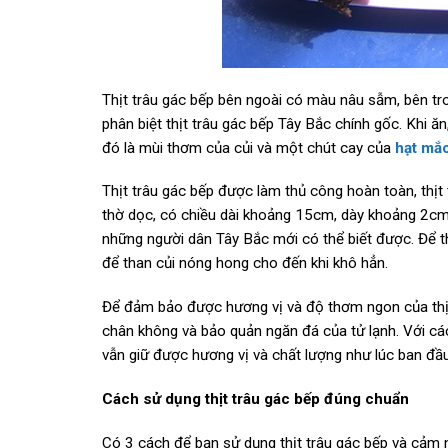
Thịt trâu gác bếp bên ngoài có màu nâu sẫm, bên tr
phân biệt thịt trâu gác bếp Tây Bắc chính gốc. Khi ă
đó là mùi thơm của củi và một chút cay của
hạt mắ
Thịt trâu gác bếp được làm thủ công hoàn toàn, thịt t
thờ dọc, có chiều dài khoảng 15cm, dày khoảng 2cm. 
những người dân Tây Bắc mới có thể biết được. Để thịt
để than củi nóng hong cho đến khi khô hẳn.
Để đảm bảo được hương vị và độ thơm ngon của thịt
chân không và bảo quản ngăn đá của tử lạnh. Với cá
vẫn giữ được hương vị và chất lượng như lúc ban đầu
Cách sử dụng thịt trâu gác bếp đúng chuẩn
Có 3 cách để bạn sử dụng thịt trâu gác bếp và cảm