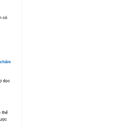
n có
 chẩm
sợ dọc
 thể
được