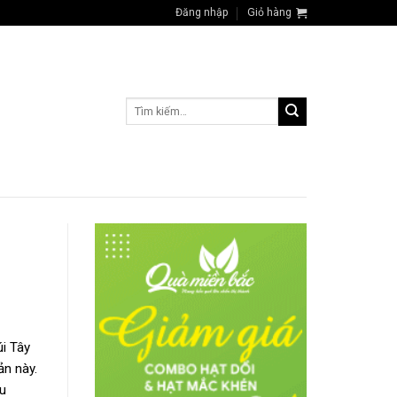
Đăng nhập
Giỏ hàng
Tìm
kiếm:
úi Tây
ản này.
ếu