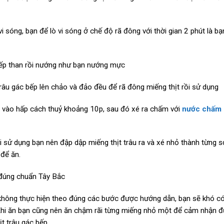
i sóng, bạn để lò vi sóng ở chế độ rã đông với thời gian 2 phút là bạ
 bếp than rồi nướng như bạn nướng mực
trâu gác bếp lên chảo và đảo đều để rã đông miếng thịt rồi sử dụng
u vào hấp cách thuỷ khoảng 10p, sau đó xé ra chấm với
nước chấm
hi sử dụng bạn nên đập dập miếng thịt trâu ra và xé nhỏ thành từng 
 để ăn.
không thực hiện theo đúng các bước được hướng dẫn, bạn sẽ khó có
 Khi ăn bạn cũng nên ăn chậm rãi từng miếng nhỏ một để cảm nhận 
t trâu gác bếp.