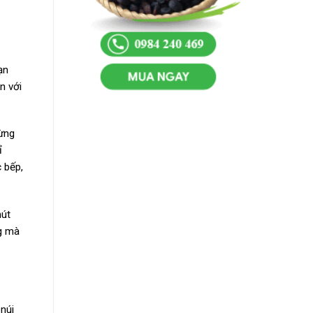
ạn
n với
từng
ỉ
c bếp,
hút
ng mà
núi