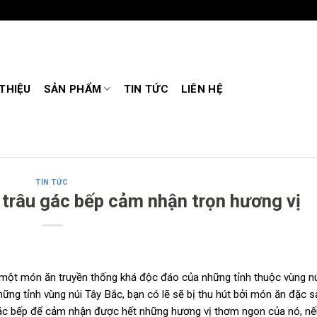
 THIỆU
SẢN PHẨM
TIN TỨC
LIÊN HỆ
TIN TỨC
 trâu gác bếp cảm nhận trọn hương vị
 là một món ăn truyền thống khá độc đáo của những tỉnh thuộc vùng n
ng tỉnh vùng núi Tây Bắc, bạn có lẽ sẽ bị thu hút bởi món ăn đặc s
 gác bếp để cảm nhận được hết những hương vị thơm ngon của nó, n