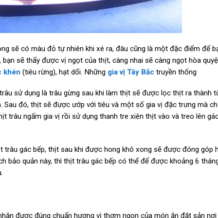
ong sẽ có màu đỏ tự nhiên khi xé ra, đâu cũng là một đặc điểm để b
n, bạn sẽ thấy được vị ngọt của thịt, càng nhai sẽ càng ngọt hòa quyệ
c khén
(tiêu rừng), hạt dổi. Những
gia vị Tây Bắc
truyền thống
râu sử dụng là trâu gừng sau khi làm thịt sẽ được lọc thịt ra thành 
Sau đó, thịt sẽ được ướp với tiêu và một số gia vị đặc trưng mà ch
 trâu ngấm gia vị rồi sử dụng thanh tre xiên thịt vào và treo lên gá
 trâu gác bếp, thịt sau khi được hong khô xong sẽ được đóng góp 
ch bảo quản này, thì thịt trâu gác bếp có thể để được khoảng 6 thá
.
 nhận được đúng chuẩn hương vị thơm ngon của món ăn đặt sản nơi 