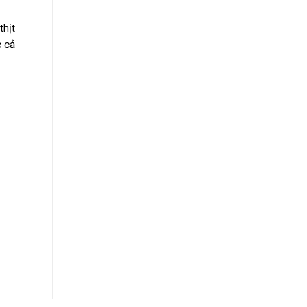
thịt
c cả