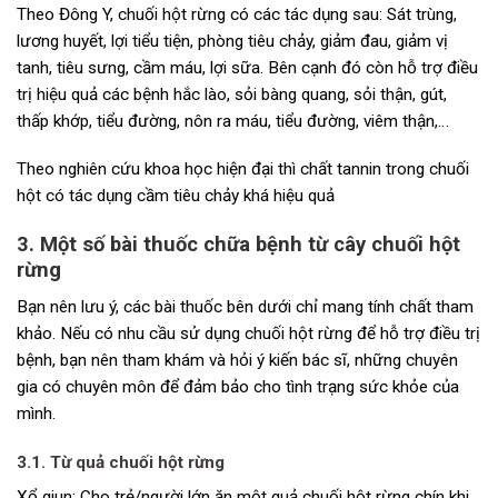
Theo Đông Y, chuối hột rừng có các tác dụng sau: Sát trùng,
lương huyết, lợi tiểu tiện, phòng tiêu chảy, giảm đau, giảm vị
tanh, tiêu sưng, cầm máu, lợi sữa. Bên cạnh đó còn hỗ trợ điều
trị hiệu quả các bệnh hắc lào, sỏi bàng quang, sỏi thận, gút,
thấp khớp, tiểu đường, nôn ra máu, tiểu đường, viêm thận,…
Theo nghiên cứu khoa học hiện đại thì chất tannin trong chuối
hột có tác dụng cầm tiêu chảy khá hiệu quả
3. Một số bài thuốc chữa bệnh từ cây chuối hột
rừng
Bạn nên lưu ý, các bài thuốc bên dưới chỉ mang tính chất tham
khảo. Nếu có nhu cầu sử dụng chuối hột rừng để hỗ trợ điều trị
bệnh, bạn nên tham khám và hỏi ý kiến bác sĩ, những chuyên
gia có chuyên môn để đảm bảo cho tình trạng sức khỏe của
mình.
3.1. Từ quả chuối hột rừng
Xổ giun: Cho trẻ/người lớn ăn một quả chuối hột rừng chín khi