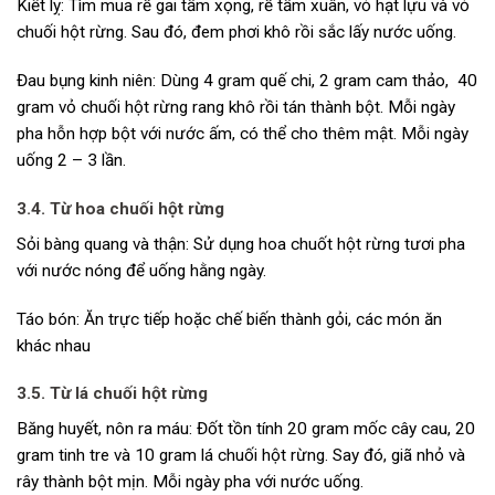
Kiết lỵ: Tìm mua rễ gai tầm xọng, rễ tầm xuân, vỏ hạt lựu và vỏ
chuối hột rừng. Sau đó, đem phơi khô rồi sắc lấy nước uống.
Đau bụng kinh niên: Dùng 4 gram quế chi, 2 gram cam thảo, 40
gram vỏ chuối hột rừng rang khô rồi tán thành bột. Mỗi ngày
pha hỗn hợp bột với nước ấm, có thể cho thêm mật. Mỗi ngày
uống 2 – 3 lần.
3.4. Từ hoa chuối hột rừng
Sỏi bàng quang và thận: Sử dụng hoa chuốt hột rừng tươi pha
với nước nóng để uống hằng ngày.
Táo bón: Ăn trực tiếp hoặc chế biến thành gỏi, các món ăn
khác nhau
3.5. Từ lá chuối hột rừng
Băng huyết, nôn ra máu: Đốt tồn tính 20 gram mốc cây cau, 20
gram tinh tre và 10 gram lá chuối hột rừng. Say đó, giã nhỏ và
rây thành bột mịn. Mỗi ngày pha với nước uống.