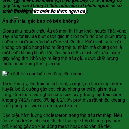
biệt. Tuy nhiên, ăn nhiều thịt trâu gác bếp có tốt không, có
gây tăng cân không là thắc mắc của rất nhiều người có sở
Tìm kiếm:
thích thưởng thức món ăn thơm ngon này.
Ăn thịt trâu gác bếp có béo không?
Giống như người châu Âu có món thịt hun khói, người Thái vùng
Tây Bắc từ lâu đã biết cách gác thịt lên bếp để bảo quản trong
những giai đoạn săn bắn được nhiều thịt. Khói sinh ra từ củi
không chỉ giúp hong khô miếng thịt tự nhiên mà chúng còn là
một chất kháng khuẩn tốt, làm hạn chế vi sinh vật xâm nhập
gây hỏng thịt. Nhờ vậy miếng thịt trâu giữ được chất lượng
thơm ngon trong thời gian dài.
Theo Đông y, thịt trâu có tính mát, vị ngọt, có tác dụng ích khí
huyết, bổ tì, cường gân cốt, chữa phong tê thấp, giảm đau
lưng. Còn theo các nghiên cứu của Tây y, trong thịt trâu chứa
khoảng 74,2% nước, 3% lipit, 21,9% protid và rất nhiều khoáng
chất photpho, canxi, protein, axit amin…
Đặc biệt, hàm lượng cholesteron trong thịt trâu rất thấp. Nếu
ăn với số lượng phù hợp thì thịt trâu gác bếp không gây béo
phì, không gây xơ vữa động mạch hoặc các vấn đề tiểu