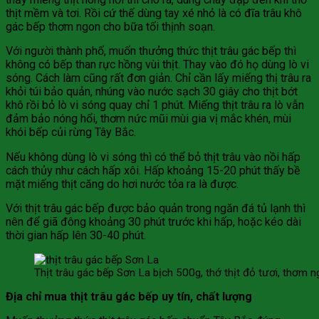
thịt mềm và tơi. Rồi cứ thế dùng tay xé nhỏ là có đĩa trâu khô
gác bếp thơm ngon cho bữa tối thịnh soạn.
Với người thành phố, muốn thưởng thức thịt trâu gác bếp thì
không có bếp than rực hồng vùi thịt. Thay vào đó họ dùng lò vi
sóng. Cách làm cũng rất đơn giản. Chỉ cần lấy miếng thị trâu ra
khỏi túi bảo quản, nhúng vào nước sạch 30 giây cho thịt bớt
khô rồi bỏ lò vi sóng quay chỉ 1 phút. Miếng thịt trâu ra lò vẫn
đảm bảo nóng hổi, thơm nức mũi mùi gia vị mắc khén, mùi
khói bếp củi rừng Tây Bắc.
Nếu không dùng lò vi sóng thì có thể bỏ thịt trâu vào nồi hấp
cách thủy như cách hấp xôi. Hấp khoảng 15-20 phút thấy bề
mặt miếng thịt căng do hơi nước tỏa ra là được.
Với thịt trâu gác bếp được bảo quản trong ngăn đá tủ lạnh thì
nên để giã đông khoảng 30 phút trước khi hấp, hoặc kéo dài
thời gian hấp lên 30-40 phút.
Thịt trâu gác bếp Sơn La bịch 500g, thớ thịt đỏ tươi, thơm n
Địa chỉ mua thịt trâu gác bếp uy tín, chất lượng