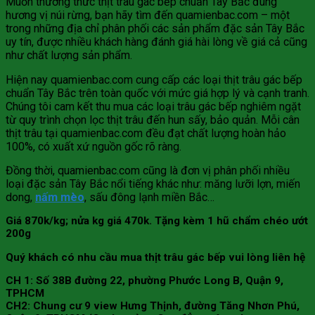
Muốn thưởng thức thịt trâu gác bếp chuẩn Tây Bắc đúng
hương vị núi rừng, bạn hãy tìm đến quamienbac.com – một
trong những địa chỉ phân phối các sản phẩm đặc sản Tây Bắc
uy tín, được nhiều khách hàng đánh giá hài lòng về giá cả cũng
như chất lượng sản phẩm.
Hiện nay quamienbac.com cung cấp các loại thịt trâu gác bếp
chuẩn Tây Bắc trên toàn quốc với mức giá hợp lý và cạnh tranh.
Chúng tôi cam kết thu mua các loại trâu gác bếp nghiêm ngặt
từ quy trình chọn lọc thịt trâu đến hun sấy, bảo quản. Mỗi cân
thịt trâu tại quamienbac.com đều đạt chất lượng hoàn hảo
100%, có xuất xứ nguồn gốc rõ ràng.
Đồng thời, quamienbac.com cũng là đơn vị phân phối nhiều
loại đặc sản Tây Bắc nổi tiếng khác như: măng lưỡi lợn, miến
dong,
nấm mèo
, sấu đông lạnh miền Bắc…
Giá 870k/kg; nửa kg giá 470k. Tặng kèm 1 hũ chẩm chéo ướt
200g
Quý khách có nhu cầu mua thịt trâu gác bếp vui lòng liên hệ
CH 1: Số 38B đường 22, phường Phước Long B, Quận 9,
TPHCM
CH2: Chung cư 9 view Hưng Thịnh, đường Tăng Nhơn Phú,