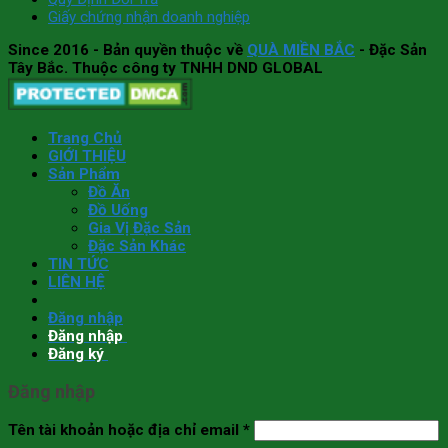
Giấy chứng nhận doanh nghiệp
Since 2016
- Bản quyền thuộc về
QUÀ MIỀN BẮC
- Đặc Sản
Tây Bắc. Thuộc công ty TNHH DND GLOBAL
Trang Chủ
GIỚI THIỆU
Sản Phẩm
Đồ Ăn
Đồ Uống
Gia Vị Đặc Sản
Đặc Sản Khác
TIN TỨC
LIÊN HỆ
Đăng nhập
Đăng nhập
Đăng ký
Đăng nhập
Tên tài khoản hoặc địa chỉ email
*