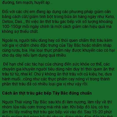
đường, tim mạch, huyết áp…
Đối với các chị em đang áp dụng các phương pháp giảm cân
bằng cách cắt/giảm tinh bột trong bữa ăn hàng ngày như Keto,
Detox, Das.., thì việc ăn thịt trâu gác bếp với số lượng khoảng
100-150gr mỗi ngày chính là một cách giảm cân hiệu quả mà
không sợ thiếu chất.
Ngoài ra, người tiêu dùng hay có thói quen chấm thịt trâu kèm
với gia vị chẩm chéo đặc trưng của Tây Bắc hoặc nhấm nháp
cùng rượu, bia. Hai loại thực phẩm này được khuyến cáo có hại
cho dạ dày nếu lạm dụng quá nhiều.
Để hạn chế các tác hại của chúng đến sức khỏe cơ thể, các
chuyên gia khuyên người tiêu dùng nên duy trì thói quen ăn thịt
trâu từ từ, nhai kĩ. Chú ý không ăn thịt trâu với củ kiệu, hẹ, dưa
hành muối…cũng như các thực phẩm cay nóng vì trong thành
phần thịt trâu đã có nhiều loại gia vị như vậy rồi.
Cách ăn thịt trâu gác bếp Tây Bắc đúng chuẩn
Người Thái vùng Tây Bắc sau khi đi làm nương, làm rẫy về thì
nhóm lửa nấu cơm trong mái nhà sàn. Khi bếp đỏ lửa, có tro
ấm thì lấy miếng thịt trâu gác bếp vùi vào đó. Sau 15-20 phút
thấy miếng thịt nóng hổi thì cho ra, dùng chày đập đến khi thớ