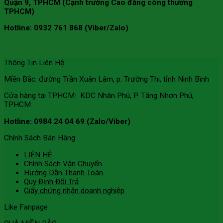
Quận 9, TPHCM (Cạnh trường Cao đẳng công thương
TPHCM)
Hotline: 0932 761 868 (Viber/Zalo)
Thông Tin Liên Hệ
Miền Bắc: đường Trần Xuân Lâm, p. Trường Thi, tỉnh Ninh Bình
Cửa hàng tại TPHCM: KDC Nhân Phú, P. Tăng Nhơn Phú,
TPHCM
Hotline: 0984 24 04 69 (Zalo/Viber)
Chính Sách Bán Hàng
LIÊN HỆ
Chính Sách Vận Chuyển
Hướng Dẫn Thanh Toán
Quy Định Đổi Trả
Giấy chứng nhận doanh nghiệp
Like Fanpage