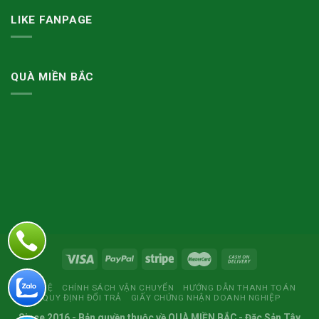
LIKE FANPAGE
QUÀ MIỀN BẮC
LIÊN HỆ
CHÍNH SÁCH VẬN CHUYỂN
HƯỚNG DẪN THANH TOÁN
QUY ĐỊNH ĐỔI TRẢ
GIẤY CHỨNG NHẬN DOANH NGHIỆP
Since 2016
- Bản quyền thuộc về
QUÀ MIỀN BẮC
- Đặc Sản Tây