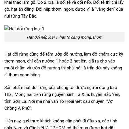
khai thác làm gỗ. Có 2 loại là dổi tẻ và dổi nếp. Dổi tẻ thì chỉ lấy
gỗ, hạt ăn đắng. Dổi nếp thơm, ngon, được ví là “vàng đen” của
núi rừng Tây Bắc.
Hạt dổi nếp loại 1, hạt to căng mọng, thơm
Hạt dổi rừng dùng để tẩm ướp đồ nướng, làm đồ chấm cực kỳ
thơm ngon, chỉ cần nướng 1 hoặc 2 hạt lên, giã ra cho vào
muối chấm và ướp đồ nướng thì phải nói là trần đời này không
gì thơm ngon bằng.
Sản phẩm hạt dổi rừng của chúng tôi được người đồng bào
Thái, Mông hái trên rừng nguyên sinh Tà Xùa, huyện Bắc Yên,
tỉnh Sơn La. Nơi mà nhà văn Tô Hoài viết câu chuyện “Vợ
Chồng A Phủ”.
Hiện nay, quý thực khách không cần phải đi đâu xa, các tỉnh
phía Nam và đặc biệt là TPHCM có thể mua được
hạt dổi