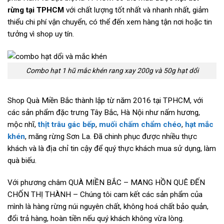
rừng tại TPHCM
với chất lượng tốt nhất và nhanh nhất, giảm
thiểu chi phí vận chuyển, có thể đến xem hàng tận nơi hoặc tin
tưởng vì shop uy tín.
Combo hạt 1 hũ mắc khén rang xay 200g và 50g hạt dổi
Shop Quà Miền Bắc thành lập từ năm 2016 tại TPHCM, với
các sản phẩm đặc trưng Tây Bắc, Hà Nội như nấm hương,
mộc nhĩ,
thịt trâu gác bếp
,
muối chấm chẩm chéo
,
hạt mắc
khén
, măng rừng Sơn La. Đã chinh phục được nhiều thực
khách và là địa chỉ tin cậy để quý thực khách mua sử dụng, làm
quà biếu.
Với phương châm QUÀ MIỀN BẮC – MANG HỒN QUÊ ĐẾN
CHỐN THỊ THÀNH – Chúng tôi cam kết các sản phẩm của
mình là hàng rừng núi nguyên chất, không hoá chất bảo quản,
đổi trả hàng, hoàn tiền nếu quý khách không vừa lòng.