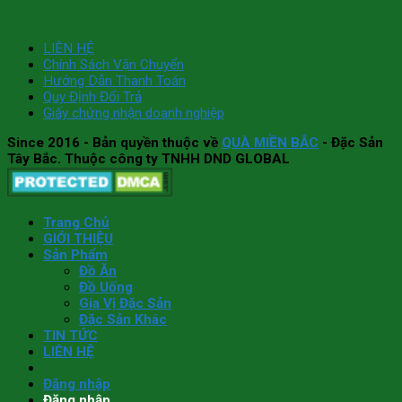
LIÊN HỆ
Chính Sách Vận Chuyển
Hướng Dẫn Thanh Toán
Quy Định Đổi Trả
Giấy chứng nhận doanh nghiệp
Since 2016
- Bản quyền thuộc về
QUÀ MIỀN BẮC
- Đặc Sản
Tây Bắc. Thuộc công ty TNHH DND GLOBAL
Trang Chủ
GIỚI THIỆU
Sản Phẩm
Đồ Ăn
Đồ Uống
Gia Vị Đặc Sản
Đặc Sản Khác
TIN TỨC
LIÊN HỆ
Đăng nhập
Đăng nhập