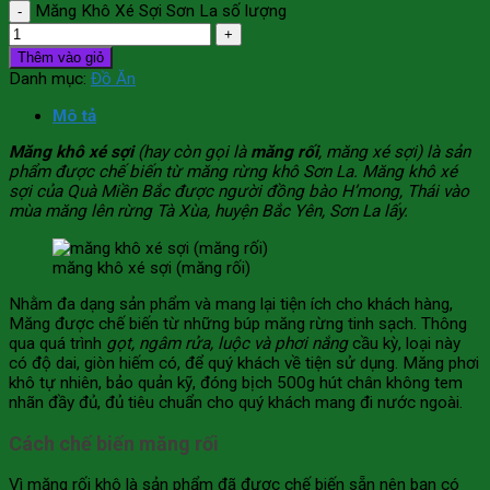
Măng Khô Xé Sợi Sơn La số lượng
Thêm vào giỏ
Danh mục:
Đồ Ăn
Mô tả
Măng khô xé sợi
(hay còn gọi là
măng rối
, măng xé sợi) là sản
phẩm được chế biến từ măng rừng khô Sơn La. Măng khô xé
sợi của Quà Miền Bắc được người đồng bào H’mong, Thái vào
mùa măng lên rừng Tà Xùa, huyện Bắc Yên, Sơn La lấy.
măng khô xé sợi (măng rối)
Nhằm đa dạng sản phẩm và mang lại tiện ích cho khách hàng,
Măng được chế biến từ những búp măng rừng tinh sạch. Thông
qua quá trình
gọt, ngâm rửa, luộc và phơi nắng
cầu kỳ, loại này
có độ dai, giòn hiếm có, để quý khách về tiện sử dụng. Măng phơi
khô tự nhiên, bảo quản kỹ, đóng bịch 500g hút chân không tem
nhãn đầy đủ, đủ tiêu chuẩn cho quý khách mang đi nước ngoài.
Cách chế biến măng rối
Vì măng rối khô là sản phẩm đã được chế biến sẵn nên bạn có