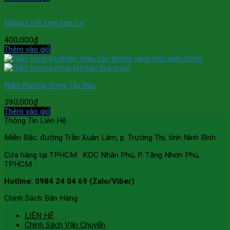
Măng Lưỡi Lợn Sơn La
400,000
₫
Thêm vào giỏ
Nấm Hương Rừng Tây Bắc
390,000
₫
Thêm vào giỏ
Thông Tin Liên Hệ
Miền Bắc: đường Trần Xuân Lâm, p. Trường Thi, tỉnh Ninh Bình
Cửa hàng tại TPHCM: KDC Nhân Phú, P. Tăng Nhơn Phú,
TPHCM
Hotline: 0984 24 04 69 (Zalo/Viber)
Chính Sách Bán Hàng
LIÊN HỆ
Chính Sách Vận Chuyển