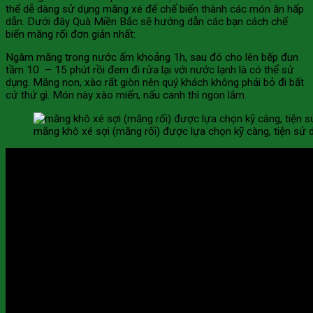
thể dễ dàng sử dụng măng xé để chế biến thành các món ăn hấp
dẫn. Dưới đây Quà Miền Bắc sẽ hướng dẫn các bạn cách chế
biến măng rối đơn giản nhất:
Ngâm măng trong nước ấm khoảng 1h, sau đó cho lên bếp đun
tầm 10 – 15 phút rồi đem đi rửa lại với nước lạnh là có thể sử
dụng. Măng non, xào rất giòn nên quý khách không phải bỏ đi bất
cứ thứ gì. Món này xào miến, nấu canh thì ngon lắm.
măng khô xé sợi (măng rối) được lựa chọn kỹ càng, tiện sử 