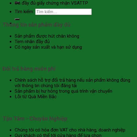
Có đầy đủ giấy chứng nhận VSATTP
Tìm kiếm:
Thông tin sản phẩm đầy đủ
Sản phẩm được hút chân không
Tem nhãn đầy đủ
Có ngày sản xuất và hạn sử dụng
Đổi trả hàng miễn phí
Chính sách hỗ trợ đổi trả hàng nếu sản phẩm không đúng
với thông tin chúng tôi đăng tải
Sản phẩm bị hư hỏng trong quá trình vận chuyển
Lỗi từ Quà Miền Bắc
Tận Tâm - Chuyên Nghiệp
Chúng tôi có hóa đơn VAT cho nhà hàng, doanh nghiệp
Quý khách có thể tới cửa hàng để lựa chọn