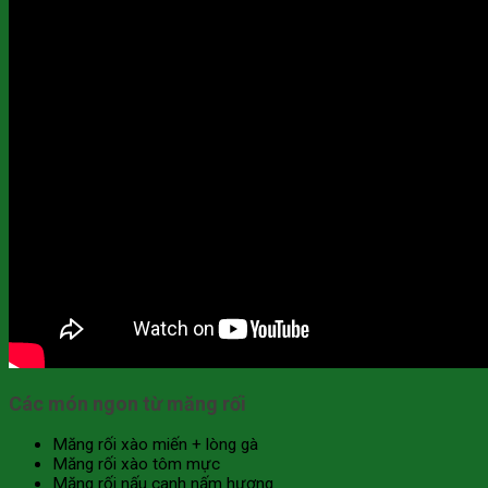
Các món ngon từ măng rối
Măng rối xào miến + lòng gà
Măng rối xào tôm mực
Măng rối nấu canh nấm hương