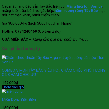
Các mặt hàng đặc sản Tây Bắc hiện có:
Măng lưỡi lợn Sơn La
,
măng khô, trâu, bò, heo gác bếp,
nấm hương rừng Tây Bắc
, hạt
dổi, hạt mắc khén, muối chẩm chéo…
Giá 300,000/kg (bịch 500g hút chân không)
Hotline:
0984240469
(Có trên Zalo)
QUÀ MIỀN BẮC –
Mang hồn quê đến chốn thị thành!
Sản phẩm tương tự
COMBO 3 MÓN TÂY BẮC SIÊU HỜI: CHẨM CHÉO KHÔ, TƯƠNG
ỚT, CHẨM CHÉO ƯỚT
149,000
₫
Thêm vào giỏ
Miến Dong Điện Biên
150,000
₫