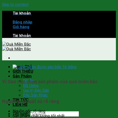
Skip to content
Tài khoản
Đăng nhập
Giỏ hàng
Tài khoản
Trang Chủ
GIỚI THIỆU
Sản Phẩm
Đồ Ăn
Vì Sao nên chọn sản phẩm của quà miền bắc
Đồ Uống
Gia Vị Đặc Sản
Đặc Sản Khác
TIN TỨC
Nguồn gốc xuất xứ rõ ràng
LIÊN HỆ
Nguồn gốc rõ ràng
Tìm kiếm:
Sản phẩm chất lượng tốt nhất