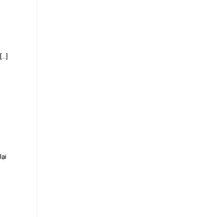
..]
lại