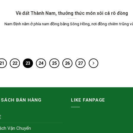
Về đất Thành Nam, thưởng thức món xôi cá rô đồng
Nam Định nằm ở phía nam đồng bằng Sông Hồng, nơi đồng chiêm trũng và [
21
22
23
24
25
26
27
 SÁCH BÁN HÀNG
LIKE FANPAGE
Ệ
ách Vận Chuyển