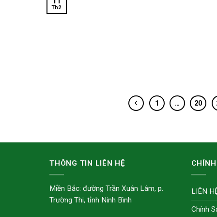
11
Th2
1
…
20
THÔNG TIN LIÊN HỆ
CHÍNH
Miền Bắc: đường Trần Xuân Lâm, p.
LIÊN H
Trường Thi, tỉnh Ninh Bình
Chính S