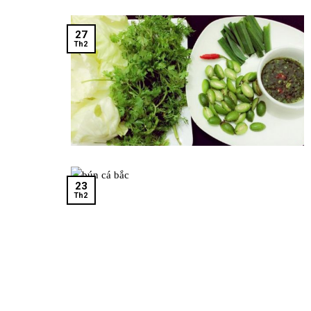
27
Th2
23
Th2