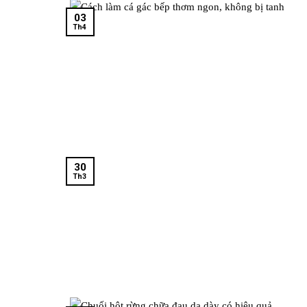
03
Th4
30
Th3