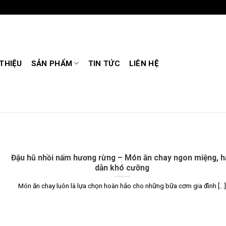
 THIỆU
SẢN PHẨM
TIN TỨC
LIÊN HỆ
Đậu hũ nhồi nấm hương rừng – Món ăn chay ngon miệng, h
dẫn khó cưỡng
Món ăn chay luôn là lựa chọn hoàn hảo cho những bữa cơm gia đình [...]