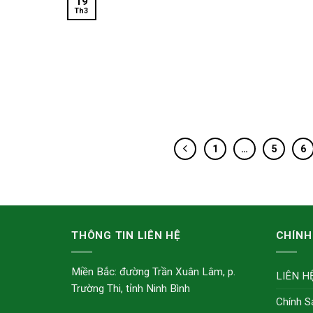
19
Th3
1
…
5
6
THÔNG TIN LIÊN HỆ
CHÍNH
Miền Bắc: đường Trần Xuân Lâm, p.
LIÊN H
Trường Thi, tỉnh Ninh Bình
Chính S