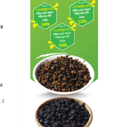
ng
ệt
..]