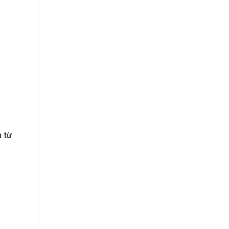
]
n từ