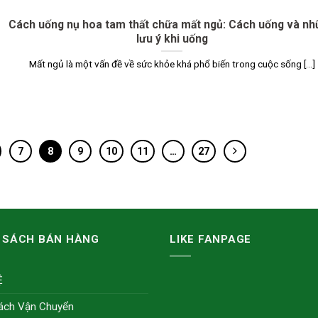
Cách uống nụ hoa tam thất chữa mất ngủ: Cách uống và n
lưu ý khi uống
Mất ngủ là một vấn đề về sức khỏe khá phổ biến trong cuộc sống [...]
7
8
9
10
11
…
27
 SÁCH BÁN HÀNG
LIKE FANPAGE
Ệ
ách Vận Chuyển